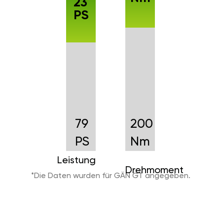
23
PS
79
200
PS
Nm
Leistung
Drehmoment
*Die Daten wurden für GÄN GT angegeben.