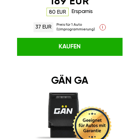
189 EUR
Ersparnis
80 EUR
Preis für 1 Auto
37 EUR
i
(Umprogrammierung)
KAUFEN
GÄN GA