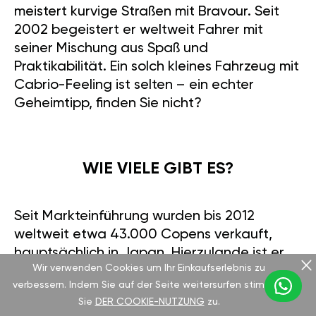
meistert kurvige Straßen mit Bravour. Seit
2002 begeistert er weltweit Fahrer mit
seiner Mischung aus Spaß und
Praktikabilität. Ein solch kleines Fahrzeug mit
Cabrio-Feeling ist selten – ein echter
Geheimtipp, finden Sie nicht?
WIE VIELE GIBT ES?
Seit Markteinführung wurden bis 2012
weltweit etwa 43.000 Copens verkauft,
hauptsächlich in Japan. Hierzulande ist er
Wir verwenden Cookies um Ihr Einkaufserlebnis zu
eine Rarität, was ihn nur noch cooler macht.
verbessern. Indem Sie auf der Seite weitersurfen stimmen
Wenn Sie etwas Einzigartiges suchen, ist
Sie
DER COOKIE-NUTZUNG
zu.
dies Ihre Chance.