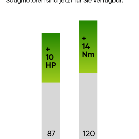
Saugmotoren sind jetzt für Sie verfügbar.
+
14
+
Nm
10
HP
87
120