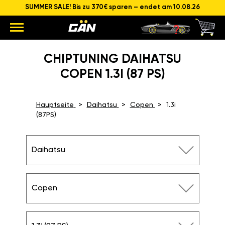
SUMMER SALE! Bis zu 370€ sparen – endet am 10.08.26
CHIPTUNING DAIHATSU
COPEN 1.3I (87 PS)
Hauptseite
Daihatsu
Copen
1.3i
(87PS)
Daihatsu
Copen