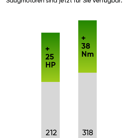
Saugmotoren sind jetzt für Sie verfügbar.
+
38
+
Nm
25
HP
212
318