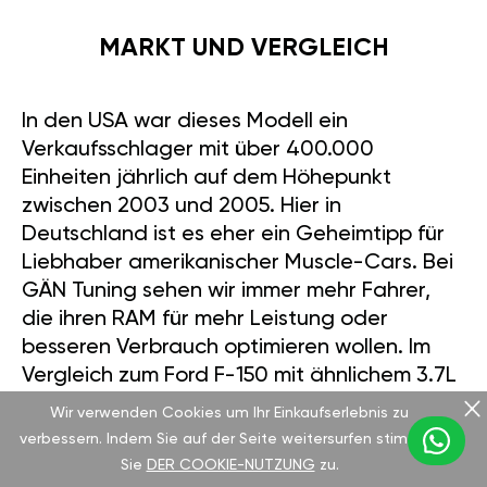
MARKT UND VERGLEICH
In den USA war dieses Modell ein
Verkaufsschlager mit über 400.000
Einheiten jährlich auf dem Höhepunkt
zwischen 2003 und 2005. Hier in
Deutschland ist es eher ein Geheimtipp für
Liebhaber amerikanischer Muscle-Cars. Bei
GÄN Tuning sehen wir immer mehr Fahrer,
die ihren RAM für mehr Leistung oder
besseren Verbrauch optimieren wollen. Im
Vergleich zum Ford F-150 mit ähnlichem 3.7L
V6 hält der RAM gut mit: Beide liefern etwa
Wir verwenden Cookies um Ihr Einkaufserlebnis zu
210-212 PS, aber der RAM punktet mit mehr
verbessern. Indem Sie auf der Seite weitersurfen stimmen
Drehmoment bei niedrigen Drehzahlen –
Sie
DER COOKIE-NUTZUNG
zu.