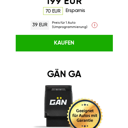
199 EUR
Ersparnis
70 EUR
Preis für 1 Auto
39 EUR
i
(Umprogrammierung)
KAUFEN
GÄN GA