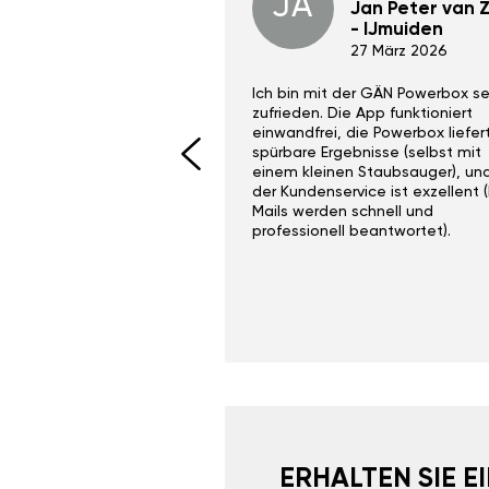
JA
Dino Wilmot New
Jan Peter van Zi
York
- IJmuiden
29 Dez 2023
27 März 2026
ith the Gan Ga +
Ich bin mit der GÄN Powerbox se
I would recommend this
zufrieden. Die App funktioniert
yone. Gan tuning is
einwandfrei, die Powerbox liefer
 unlike the crappy ones
spürbare Ergebnisse (selbst mit
 on Ebay.
einem kleinen Staubsauger), un
der Kundenservice ist exzellent (
Mails werden schnell und
professionell beantwortet).
ERHALTEN SIE 