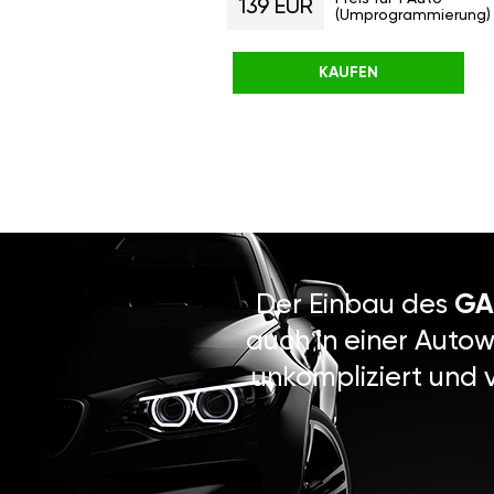
139 EUR
(Umprogrammierung)
KAUFEN
Der Einbau des
GA
auch in einer Autow
unkompliziert und 