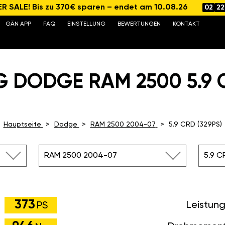
 SALE! Bis zu 370€ sparen – endet am 10.08.26
02
22
GÄN APP
FAQ
EINSTELLUNG
BEWERTUNGEN
KONTAKT
 DODGE RAM 2500 5.9 C
Hauptseite
Dodge
RAM 2500 2004-07
5.9 CRD (329PS)
RAM 2500 2004-07
5.9 C
373
Leistun
PS