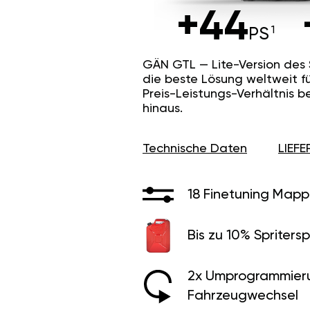
+44
PS
GÄN GTL — Lite-Version des
die beste Lösung weltweit f
Preis-Leistungs-Verhältnis b
hinaus.
Technische Daten
LIEF
18 Finetuning Mapp
Bis zu 10% Spritersp
2x Umprogrammier
Fahrzeugwechsel