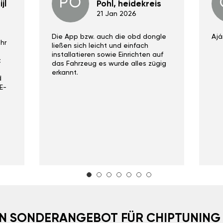
PO
jl
Pohl, heidekreis
21 Jan 2026
Die App bzw. auch die obd dongle
Ajá
hr
ließen sich leicht und einfach
installatieren sowie Einrichten auf
t
das Fahrzeug es wurde alles zügig
erkannt.
d
E-
EIN SONDERANGEBOT FÜR CHIPTUNING