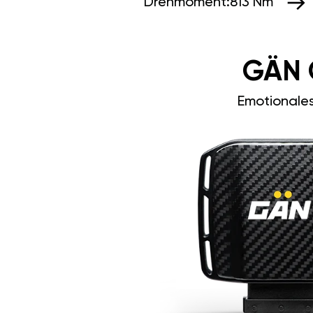
Drehmoment:
813 Nm
GÄN 
Emotionale