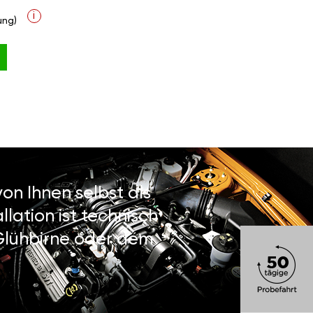
i
ung)
on Ihnen selbst als
lation ist technisch
 Glühbirne oder dem