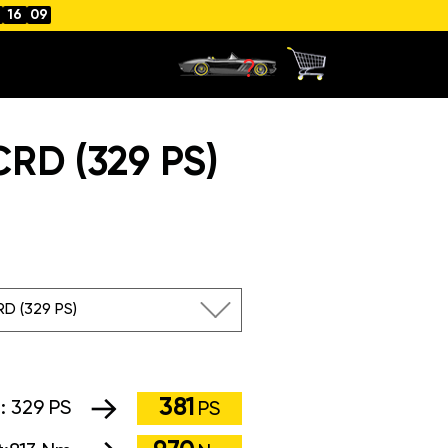
16
09
RD (329 PS)
RD (329 PS)
381
g:
329 PS
PS