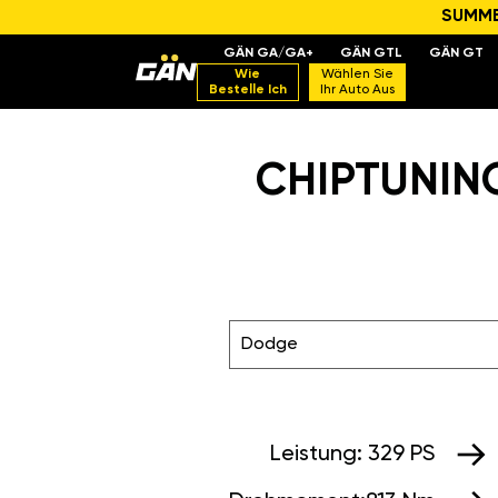
SUMMER
GÄN GA/GA+
GÄN GTL
GÄN GT
Wie
Wählen Sie
Bestelle Ich
Ihr Auto Aus
CHIPTUNING
Dodge
Leistung:
329 PS