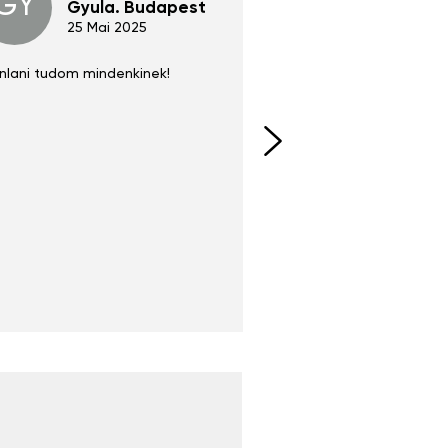
GY
GE
Gyula. Budapest
Gerha
Regen
25 Mai 2025
02 Juni 
nlani tudom mindenkinek!
Absolut zu empfehlen
fühlt sich agiler und sp