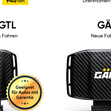
946
Drehmoment
Nm
GTL
GÄ
s Fahren
Neue Fah