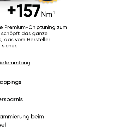
+157
Nm
he Premium-Chiptuning zum
Es schöpft das ganze
s, das vom Hersteller
sicher.
Lieferumfang
Mappings
ersparnis
rammierung beim
el