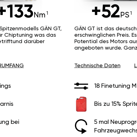
+133
+52
Nm
PS
 Spitzenmodells GÄN GT,
GÄN GT ist das deutsc
ür Chiptuning was das
erschwinglichen Preis. 
etrifftund darüber
Potential des Motors au
angeboten wurde. Ganz 
ERUMFANG
Technische Daten
ings
18 Finetuning 
arnis
Bis zu 15% Sprit
ung bei
5 mal Neuprog
Fahrzeugwechs