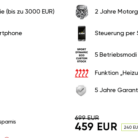
e (bis zu 3000 EUR)
2 Jahre Motorg
rtphone
Steuerung per
5 Betriebsmodi
Funktion „Heiz
5 Jahre Garant
699 EUR
sparnis
459 EUR
240 E