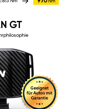
970
:
813 Nm
Nm
N GT
rphilosophie