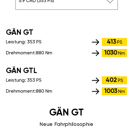
5.9 CRD (353 PS)
GÄN GT
413
Leistung:
353 PS
PS
1030
Drehmoment:
880 Nm
Nm
GÄN GTL
402
Leistung:
353 PS
PS
1003
Drehmoment:
880 Nm
Nm
GÄN GT
Neue Fahrphilosophie