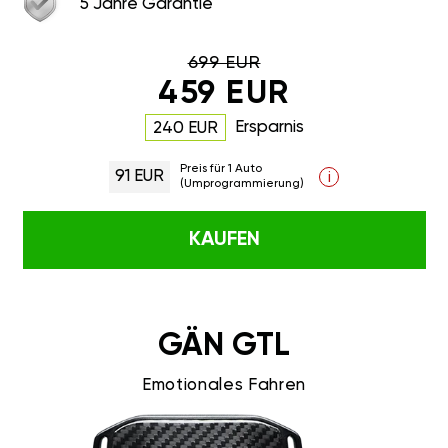
5 Jahre Garantie
699 EUR
459 EUR
Ersparnis
240 EUR
Preis für 1 Auto
91 EUR
i
(Umprogrammierung)
KAUFEN
GÄN GTL
Emotionales Fahren