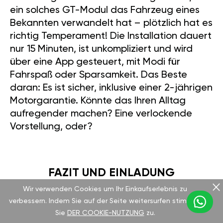
ein solches GT-Modul das Fahrzeug eines
Bekannten verwandelt hat – plötzlich hat es
richtig Temperament! Die Installation dauert
nur 15 Minuten, ist unkompliziert und wird
über eine App gesteuert, mit Modi für
Fahrspaß oder Sparsamkeit. Das Beste
daran: Es ist sicher, inklusive einer 2-jährigen
Motorgarantie. Könnte das Ihren Alltag
aufregender machen? Eine verlockende
Vorstellung, oder?
FAZIT UND EINLADUNG
Wir verwenden Cookies um Ihr Einkaufserlebnis zu
verbessern. Indem Sie auf der Seite weitersurfen stimmen
Der Fiat 500 1.2i 69HP ist urbaner Stil in
Sie
DER COOKIE-NUTZUNG
zu.
kompakter Form. Er vereint nostalgischen