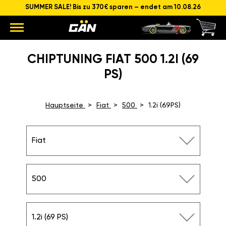
SUMMER SALE! Bis zu 370€ sparen – endet am 10.08.26
CHIPTUNING FIAT 500 1.2I (69
PS)
Hauptseite
Fiat
500
1.2i (69PS)
Fiat
500
1.2i (69 PS)