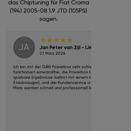
das Chiptuning für Fiat Croma
(194) 2005-08 1.9 JTD (105PS)
sagen.
JA
Jan Peter van Zijl - IJmuiden
27 März 2026
Ich bin mit der GÄN Powerbox sehr zufrieden. Die App
funktioniert einwandfrei, die Powerbox liefert
spürbare Ergebnisse (selbst mit einem kleinen
Staubsauger), und der Kundenservice ist exzellent (E-
Mails werden schnell und professionell beantwortet).