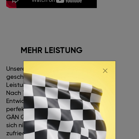
MEHR LEISTUNG
Unsere Ingenieure haben es
geschafft, einen maximalen
Leistungszuwachs zu erreichen.
Nach 7 Jahren intensiver
Entwicklung haben wir ein
perfektes Produkt geschaffen.
GÄN GT richtet sich an alle, die
sich nicht mit Mittelmäßigkeit
zufriedengeben und das Leben