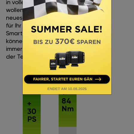
in vollen Zügen genießen
wollen. Sie erhalten immer die
neueste Version der Software
für Ihr Auto, die Sie einfach per
Smartphone aktualisieren
können. Mit GÄN GT sind Sie
immer auf dem neuesten Stand
der Technik.
+
84
+
Nm
30
PS