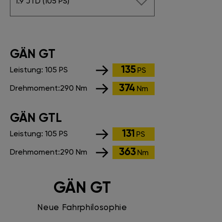
1.9 JTD (105 PS)
GÄN GT
135
Leistung:
105 PS
PS
374
Drehmoment:
290 Nm
Nm
GÄN GTL
131
Leistung:
105 PS
PS
363
Drehmoment:
290 Nm
Nm
GÄN GT
Neue Fahrphilosophie