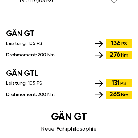
1.9 JTD (105 PS)
GÄN GT
136
Leistung:
105 PS
PS
276
Drehmoment:
200 Nm
Nm
GÄN GTL
131
Leistung:
105 PS
PS
265
Drehmoment:
200 Nm
Nm
GÄN GT
Neue Fahrphilosophie