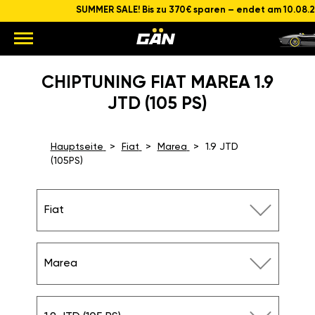
SUMMER SALE! Bis zu 370€ sparen – endet am 10.08.
CHIPTUNING FIAT MAREA 1.9
JTD (105 PS)
Hauptseite
Fiat
Marea
1.9 JTD
(105PS)
Fiat
Marea