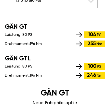
1.9 JTD (80 PS)
GÄN GT
104
Leistung:
80 PS
PS
255
Drehmoment:
196 Nm
Nm
GÄN GTL
100
Leistung:
80 PS
PS
246
Drehmoment:
196 Nm
Nm
GÄN GT
Neue Fahrphilosophie