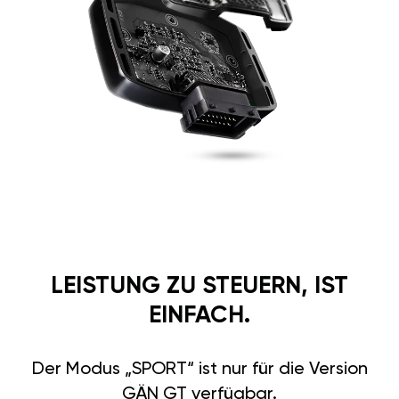
PREMIUM DEUTSCHE
QUALITÄT
Unsere Komponenten stehen für
erstklassige deutsche Qualität
und höchste Sicherheit. Alle
Materialien sind temperatur-
und feuchtigkeitsbeständig.
Das robuste Gehäuse besteht
aus Aluminium und Karbon und
hält extremen Bedingungen
stand. Selbst nach 30 Minuten
unter Wasser bleibt die volle
Funktionsfähigkeit erhalten.
Vertrauen Sie auf deutsche
Ingenieurskunst für maximale