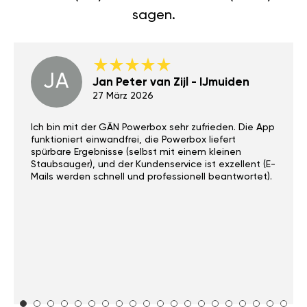
Sie, was unsere Kunden über
das Chiptuning für Fiat Punto
(199) 2005-15 1.4 MultiAir (135PS)
sagen.
JA
Jan Peter van Zijl - IJmuiden
27 März 2026
Ich bin mit der GÄN Powerbox sehr zufrieden. Die App
funktioniert einwandfrei, die Powerbox liefert
spürbare Ergebnisse (selbst mit einem kleinen
Staubsauger), und der Kundenservice ist exzellent (E-
Mails werden schnell und professionell beantwortet).