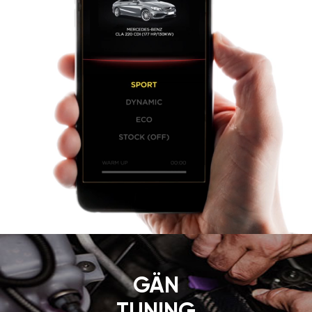
LEISTUNG ZU STEUERN,
IST EINFACH.
Der Modus „SPORT“ ist nur für
die Version GÄN GT verfügbar.
Volle Leistungskontrolle in Ihren
Händen. Die stylische App
macht die Verwendung von
GÄN GT
bequemer. Die App
ermöglicht den Modus an Ihren
individuellen Fahrstil
anzupassen. Sie können die
Modi mit einem Touch schalten.
Leistungszuwachs „SPORT“
oder Spritersparnis „ECO“ –