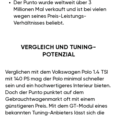
sich und bietet eine
beeindruckende Kombination
aus Dynamik und Sparsamkeit
– ideal für den Alltag oder
spontane Ausflüge.
TECHNIK UND LEISTUNG,
DIE ÜBERZEUGEN
Unter der Haube arbeitet ein
1,4-Liter-Motor mit 135 PS, der
für ordentlich Schwung sorgt. In
nur 8,5 Sekunden von 0 auf 100
km/h – das ist Fahrspaß pur!
Dank der innovativen MultiAir-