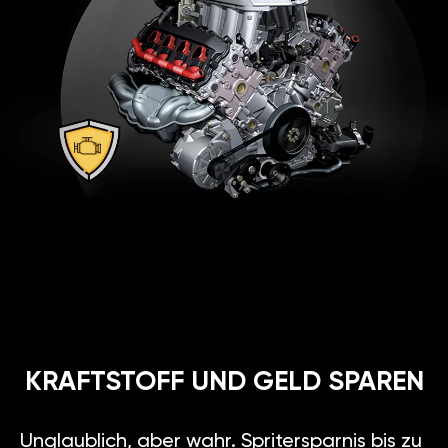
Vergleich von
2
Chiptuning-Methoden
GARANTIERTE
SICHERHEIT
Für diejenigen, die ganz neue
Möglichkeiten ihres Autos ohne
Motorschaden testen möchten.