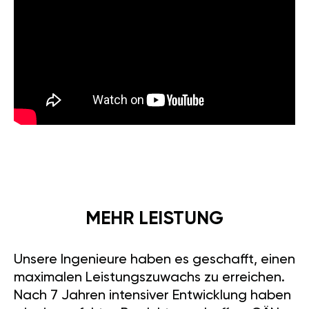
hohe
Beschleunigungsgeschwindigkeiten.
Das Ergebnis: +30% mehr
Leistung. Die herausragenden
Eigenschaften von GÄN GT
machen jede Fahrt zu einem
echten Erlebnis. Erleben Sie den
Spaß am Fahren neu mit
GÄN
GT
. Chiptuning für Fiat Punto
(199) 2005-15 1.4 MultiAir (135PS)
stellt sicher, dass Sie jede Fahrt
voll genießen können.