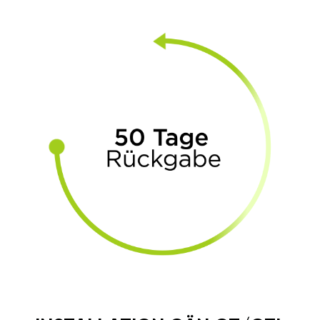
KRAFTSTOFF UND
GELD SPAREN
Unglaublich, aber wahr.
Spritersparnis bis zu 15%. GÄN
GT steigert das Drehmoment
und lässt in den nächst-
höheren Gang schneller
schalten. Dadurch fahren Sie
ruckfrei und sparsam.