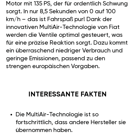
FIAT PUNTO (199)
2005-15: DER 1.4
MULTIAIR MIT 135 PS IM
FOKUS
Sie sind auf der Suche nach
einem kompakten Fahrzeug,
das Leistung und Effizienz
vereint? Dann lassen Sie uns
über den Fiat Punto (199) 2005-
15 sprechen, insbesondere die
Version mit 1.4 MultiAir und 135
PS. Dieser kleine Flitzer hat es in