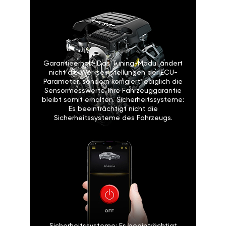
Einfache Installation: Das GAN-
Modul kann leicht von Ihnen selbst
oder in einer Autowerkstatt
eingebaut werden. Die Installation
ist vergleichbar mit dem Wechseln
einer Glühbirne oder Batterie.
Garantieerhalt: Das Tuning-Modul
ändert nicht die Werkseinstellungen
der ECU-Parameter, sondern
korrigiert lediglich die
Sensormesswerte. Ihre
Fahrzeuggarantie bleibt somit
erhalten. Sicherheitssysteme: Es
beeinträchtigt nicht die
Sicherheitssysteme des Fahrzeugs.