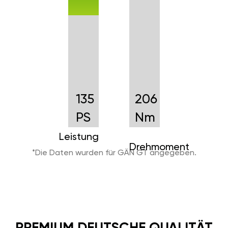
zufriedengeben und das Leben
in vollen Zügen genießen
wollen. Sie erhalten immer die
neueste Version der Software
für Ihr Auto, die Sie einfach per
Smartphone aktualisieren
können. Mit GÄN GT sind Sie
immer auf dem neuesten Stand
der Technik.
+
60
+
Nm
39
PS