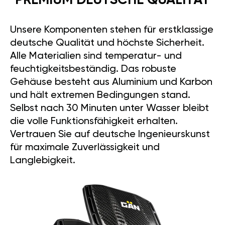
135
206
PS
Nm
Leistung
Drehmoment
*Die Daten wurden für GÄN GT
angegeben.