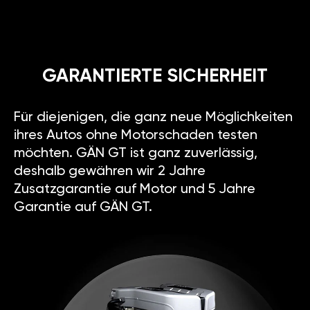
GÄN
TUNING
oder
KENNFELD-
OPTIMIERUNG