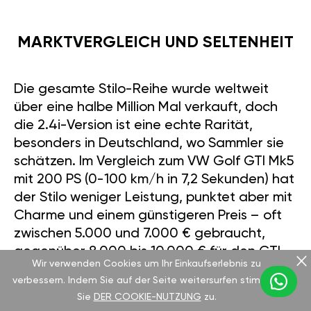
MARKTVERGLEICH UND SELTENHEIT
Die gesamte Stilo-Reihe wurde weltweit
über eine halbe Million Mal verkauft, doch
die 2.4i-Version ist eine echte Rarität,
besonders in Deutschland, wo Sammler sie
schätzen. Im Vergleich zum VW Golf GTI Mk5
mit 200 PS (0-100 km/h in 7,2 Sekunden) hat
der Stilo weniger Leistung, punktet aber mit
Charme und einem günstigeren Preis – oft
zwischen 5.000 und 7.000 € gebraucht,
gegenüber 8.000 bis 10.000 € für den GTI.
Wir verwenden Cookies um Ihr Einkaufserlebnis zu
Das Interieur des Golf wirkt hochwertiger,
verbessern. Indem Sie auf der Seite weitersurfen stimmen
doch der Stilo besticht durch italienisches
Sie
DER COOKIE-NUTZUNG
zu.
Flair. Mit unserer Unterstützung bei GÄN