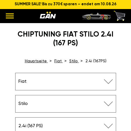
SUMMER SALE! Bis zu 370€ sparen – endet am 10.08.26
CHIPTUNING FIAT STILO 2.4I
(167 PS)
Hauptseite
Fiat
Stilo
2.4i (167PS)
Fiat
Stilo
2.4i (167 PS)