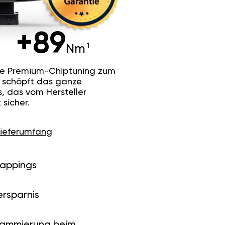
+89
Nm
he Premium-Chiptuning zum
Es schöpft das ganze
s, das vom Hersteller
sicher.
Lieferumfang
Mappings
ersparnis
rammierung beim