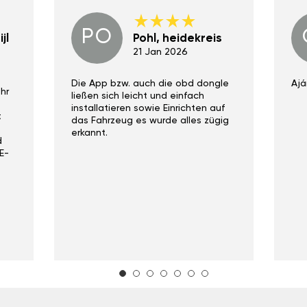
PO
jl
Pohl, heidekreis
21 Jan 2026
Die App bzw. auch die obd dongle
Ajá
hr
ließen sich leicht und einfach
installatieren sowie Einrichten auf
t
das Fahrzeug es wurde alles zügig
erkannt.
d
E-