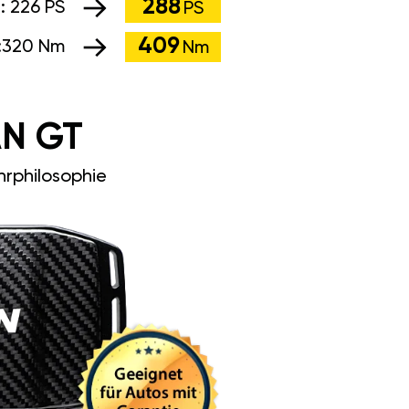
288
g:
226 PS
PS
409
:
320 Nm
Nm
N GT
rphilosophie