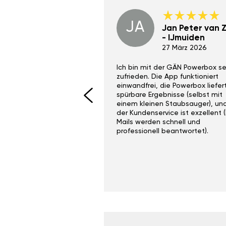
JA
Dino Wilmot New
Jan Peter van Zi
York
- IJmuiden
29 Dez 2023
27 März 2026
ith the Gan Ga +
Ich bin mit der GÄN Powerbox se
I would recommend this
zufrieden. Die App funktioniert
yone. Gan tuning is
einwandfrei, die Powerbox liefer
 unlike the crappy ones
spürbare Ergebnisse (selbst mit
 on Ebay.
einem kleinen Staubsauger), un
der Kundenservice ist exzellent (
Mails werden schnell und
professionell beantwortet).