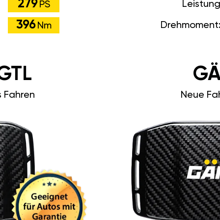
279
Leistun
PS
396
Drehmoment
Nm
GTL
GÄ
s Fahren
Neue Fah