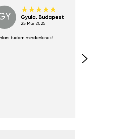
GY
GE
Gyula. Budapest
Gerha
Regen
25 Mai 2025
02 Juni 
nlani tudom mindenkinek!
Absolut zu empfehlen
fühlt sich agiler und sp