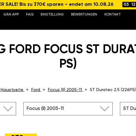
 SALE! Bis zu 370€ sparen – endet am 10.08.26
03
12
GÄN APP
FAQ
EINSTELLUNG
BEWERTUNGEN
KONTAKT
 FORD FOCUS ST DURAT
PS)
Hauptseite
Ford
Focus (II) 2005-11
ST Duratec 2.5 (226PS)
Focus (II) 2005-11
ST Du