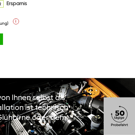
Ersparnis
R
i
ung)
on Ihnen selbst als
lation ist technisch
 Glühbirne oder dem