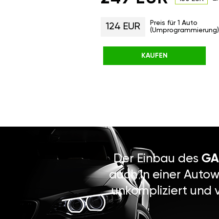
Preis für 1 Auto
124 EUR
(Umprogrammierung)
KAUFEN
Der Einbau des
GA
auch in einer Autow
unkompliziert und 