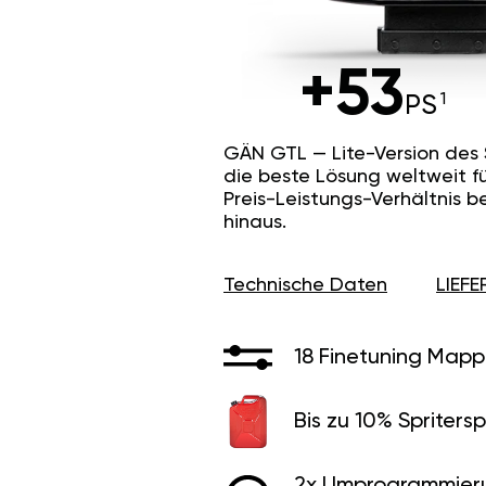
+53
PS
GÄN GTL — Lite-Version des
die beste Lösung weltweit f
Preis-Leistungs-Verhältnis b
hinaus.
Technische Daten
LIEF
18 Finetuning Mapp
Bis zu 10% Spritersp
2x Umprogrammier