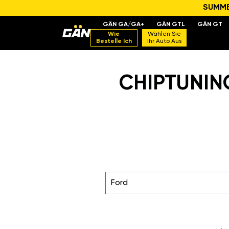
SUMMER
GÄN GA/GA+
GÄN GTL
GÄN GT
Wie
Wählen Sie
Bestelle Ich
Ihr Auto Aus
CHIPTUNING
Ford