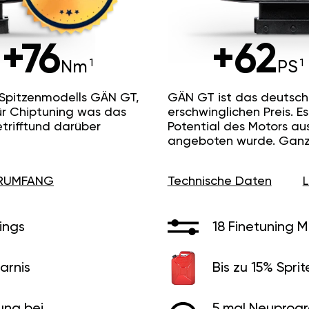
+76
+62
Nm
PS
 Spitzenmodells GÄN GT,
GÄN GT ist das deutsc
ür Chiptuning was das
erschwinglichen Preis. 
etrifftund darüber
Potential des Motors au
angeboten wurde. Ganz 
ERUMFANG
Technische Daten
ings
18 Finetuning 
arnis
Bis zu 15% Sprit
ung bei
5 mal Neuprog