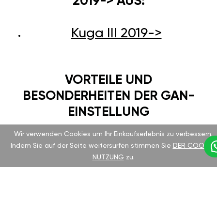
2019-> AUS:
Kuga III 2019->
VORTEILE UND
BESONDERHEITEN DER GAN-
EINSTELLUNG
Wir verwenden Cookies um Ihr Einkaufserlebnis zu verbessern.
Ford Kuga III 2019-> ist seit langem für seine
Indem Sie auf der Seite weitersurfen stimmen Sie
DER COOKIE-
Zuverlässigkeit und Komfort bekannt. Das
NUTZUNG
zu.
Chiptuning des deutschen Herstellers GAN hilft
Ihnen, das volle Potenzial Ihres Fahrzeugs zu
entfalten, ohne die Garantie zu verlieren.
Geeignet für alle Motortypen und einfach zu
installieren.