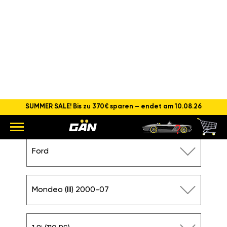
SUMMER SALE! Bis zu 370€ sparen – endet am 10.08.26
CHIPTUNING FORD MONDEO
1.8I (110 PS)
Hauptseite
Ford
Mondeo (III) 2000-07
1.8i (110PS)
Ford
Mondeo (III) 2000-07