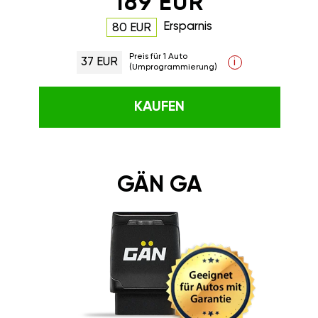
189 EUR
Ersparnis
80 EUR
Preis für 1 Auto
37 EUR
i
(Umprogrammierung)
KAUFEN
GÄN GA