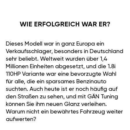
WIE ERFOLGREICH WAR ER?
Dieses Modell war in ganz Europa ein
Verkaufsschlager, besonders in Deutschland
sehr beliebt. Weltweit wurden über 1,4
Millionen Einheiten abgesetzt, und die 1.8i
110HP Variante war eine bevorzugte Wahl
für alle, die ein sparsames Benzinauto
suchten. Auch heute ist er noch häufig auf
den Straßen zu sehen, und mit GÄN Tuning
können Sie ihm neuen Glanz verleihen.
Wir verwenden Cookies um Ihr Einkaufserlebnis zu
Warum nicht ein bewährtes Fahrzeug weiter
verbessern. Indem Sie auf der Seite weitersurfen stimmen
aufwerten?
Sie
DER COOKIE-NUTZUNG
zu.