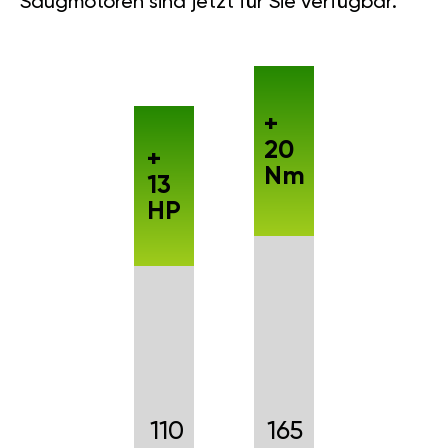
Saugmotoren sind jetzt für Sie verfügbar.
+
20
+
Nm
13
HP
110
165