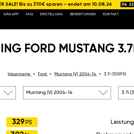
 SALE! Bis zu 370€ sparen – endet am 10.08.26
04
22
GÄN APP
FAQ
EINSTELLUNG
BEWERTUNGEN
KONTAKT
ING FORD MUSTANG 3.7I 
Hauptseite
Ford
Mustang (V) 2004-14
3.7i (305PS)
Mustang (V) 2004-14
3.7i (
329
Leistun
PS