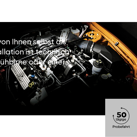
on Ihnen selbst als
lation ist technisch
ühbirne oder einer