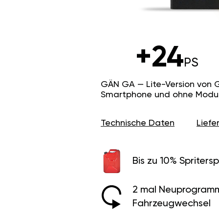
+24
PS
GÄN GA — Lite-Version von 
Smartphone und ohne Modus f
Technische Daten
Lief
Bis zu 10% Spritersp
2 mal Neuprogramm
Fahrzeugwechsel