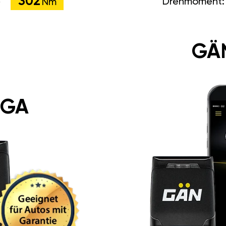
302
Drehmoment
Nm
GÄ
 GA