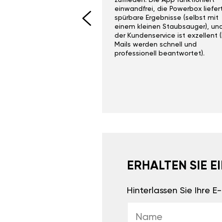
I would recommend this
zufrieden. Die App funktioniert
yone. Gan tuning is
einwandfrei, die Powerbox liefer
 unlike the crappy ones
spürbare Ergebnisse (selbst mit
 on Ebay.
einem kleinen Staubsauger), un
der Kundenservice ist exzellent (
Mails werden schnell und
professionell beantwortet).
ERHALTEN SIE 
Hinterlassen Sie Ihre 