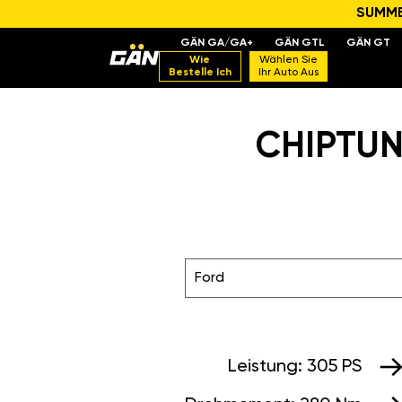
SUMMER
GÄN GA/GA+
GÄN GTL
GÄN GT
Wie
Wählen Sie
Bestelle Ich
Ihr Auto Aus
CHIPTUN
Ford
Leistung:
305 PS