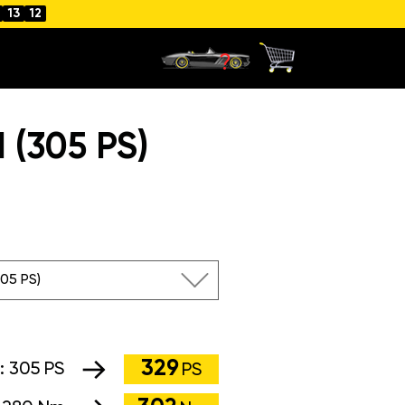
13
11
(305 PS)
305 PS)
329
g:
305 PS
PS