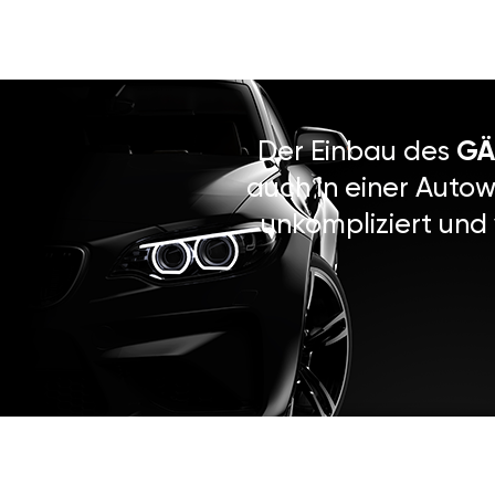
Der Einbau des
GÄ
auch in einer Autow
unkompliziert und