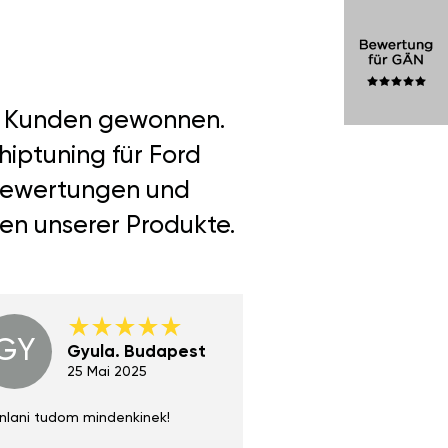
er Kunden gewonnen.
hiptuning für Ford
e Bewertungen und
len unserer Produkte.
GY
GE
Gyula. Budapest
Gerha
Regen
25 Mai 2025
02 Juni 
nlani tudom mindenkinek!
Absolut zu empfehlen