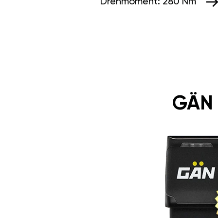
Drehmoment:
280 Nm
GÄN