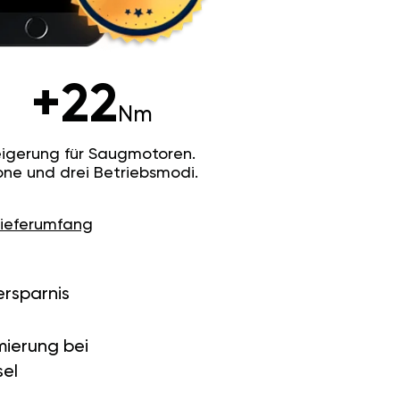
+22
Nm
igerung für Saugmotoren.
ne und drei Betriebsmodi.
Lieferumfang
ersparnis
ierung bei
el