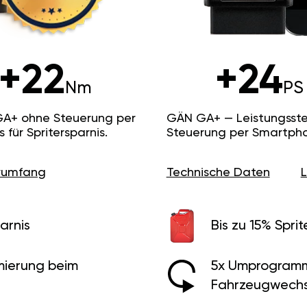
+22
+24
Nm
PS
GA+ ohne Steuerung per
GÄN GA+ — Leistungsste
ür Spritersparnis.
Steuerung per Smartpho
erumfang
Technische Daten
arnis
Bis zu 15% Sprit
ierung beim
5x Umprogramm
Fahrzeugwechs