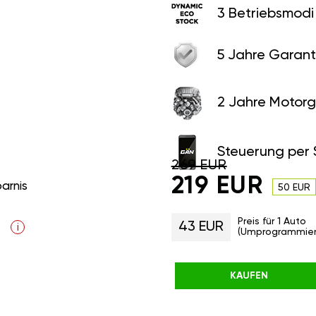
3 Betriebsmodi
5 Jahre Garant
2 Jahre Motorg
Steuerung per
269 EUR
219 EUR
parnis
50 EUR
Preis für 1 Auto
43 EUR
i
(Umprogrammier
KAUFEN