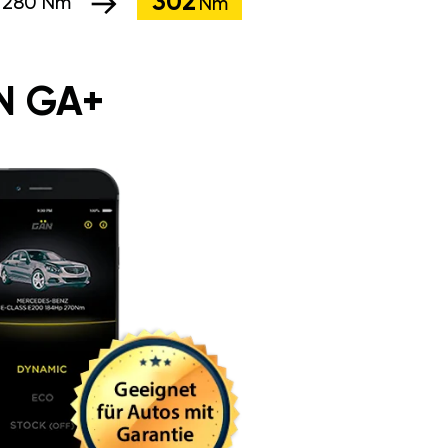
302
:
280 Nm
Nm
N GA+