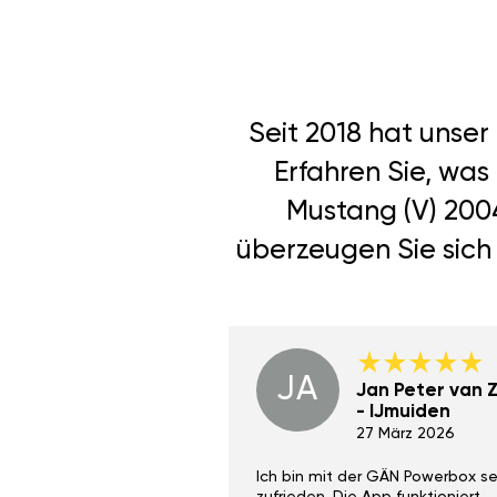
Seit 2018 hat unse
Erfahren Sie, was
Mustang (V) 2004
überzeugen Sie sich 
JA
Dino Wilmot New
Jan Peter van Zi
York
- IJmuiden
29 Dez 2023
27 März 2026
ith the Gan Ga +
Ich bin mit der GÄN Powerbox se