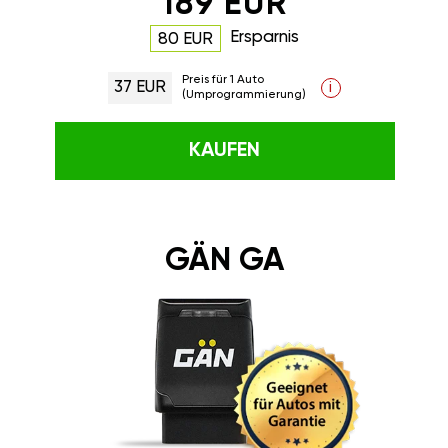
189 EUR
Ersparnis
80 EUR
Preis für 1 Auto
37 EUR
i
(Umprogrammierung)
KAUFEN
GÄN GA