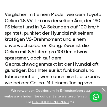
Verglichen mit einem Modell wie dem Toyota
Celica 1.8 VVTL-i aus derselben Ära, der 190
PS bietet und in 7,4 Sekunden auf 100 km/h
sprintet, punktet der Hyundai mit seinem
kräftigen V6-Drehmoment und einem
unverwechselbaren Klang. Zwar ist die
Celica mit 8,5 Litern pro 100 km etwas
sparsamer, doch auf dem
Gebrauchtwagenmarkt ist der Hyundai oft
günstiger. Das Interieur ist funktional und
fahrerorientiert, wenn auch nicht so luxuriös
wie bei der Celica. Mit einem Tuning von
GÄN kann dieses Coupé jedoch über sich
Wir verwenden Cookies um Ihr Einkaufserlebnis zu
hinauswachsen.
verbessern. Indem Sie auf der Seite weitersurfen stimmen
Sie
DER COOKIE-NUTZUNG
zu.