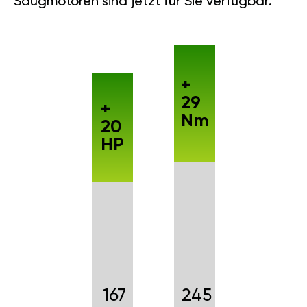
Saugmotoren sind jetzt für Sie verfügbar.
+
29
+
Nm
20
HP
167
245