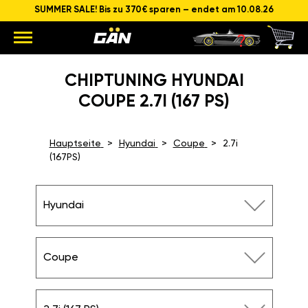
SUMMER SALE! Bis zu 370€ sparen – endet am 10.08.26
CHIPTUNING HYUNDAI
COUPE 2.7I (167 PS)
Hauptseite
Hyundai
Coupe
2.7i
(167PS)
Hyundai
Coupe