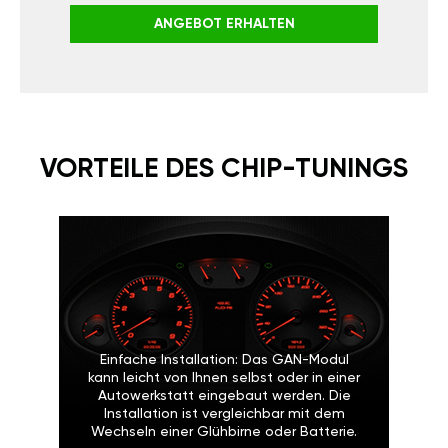
ANGEBOT ERHALTEN
VORTEILE DES CHIP-TUNINGS
Einfache Installation: Das GAN-Modul
kann leicht von Ihnen selbst oder in einer
Autowerkstatt eingebaut werden. Die
Installation ist vergleichbar mit dem
Wechseln einer Glühbirne oder Batterie.