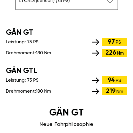
1.1 CRDi (sensor1) (75 PS)
GÄN GT
97
Leistung:
75 PS
PS
226
Drehmoment:
180 Nm
Nm
GÄN GTL
94
Leistung:
75 PS
PS
219
Drehmoment:
180 Nm
Nm
GÄN GT
Neue Fahrphilosophie