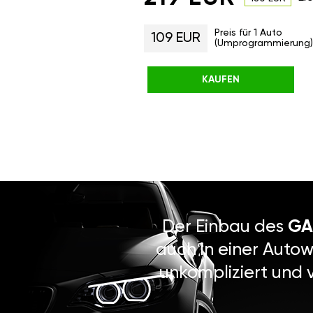
Preis für 1 Auto
109 EUR
(Umprogrammierung)
KAUFEN
Der Einbau des
GA
auch in einer Autow
unkompliziert und 