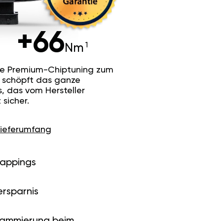
+66
Nm
he Premium-Chiptuning zum
Es schöpft das ganze
s, das vom Hersteller
sicher.
Lieferumfang
Mappings
ersparnis
rammierung beim