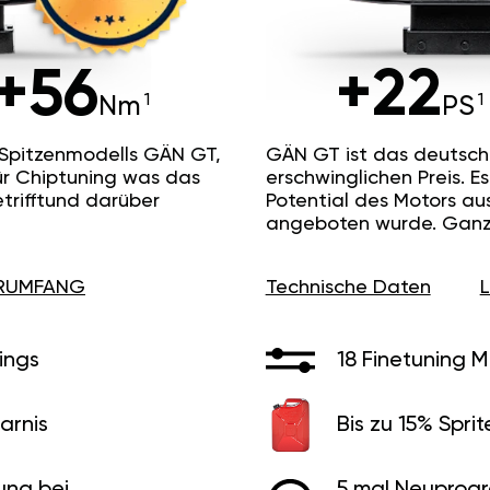
+56
+22
Nm
PS
 Spitzenmodells GÄN GT,
GÄN GT ist das deutsc
ür Chiptuning was das
erschwinglichen Preis. 
etrifftund darüber
Potential des Motors au
angeboten wurde. Ganz 
ERUMFANG
Technische Daten
ings
18 Finetuning 
arnis
Bis zu 15% Sprit
ung bei
5 mal Neuprog