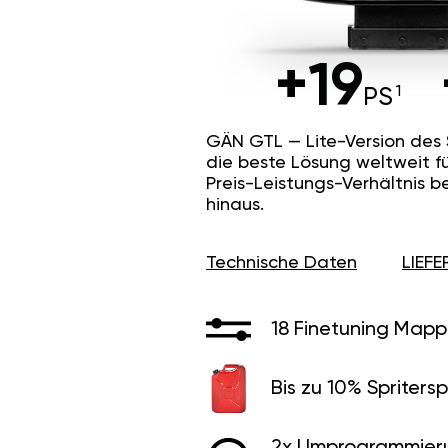
+19
PS
GÄN GTL — Lite-Version des
die beste Lösung weltweit f
Preis-Leistungs-Verhältnis b
hinaus.
Technische Daten
LIEF
18 Finetuning Mapp
Bis zu 10% Spritersp
2x Umprogrammier