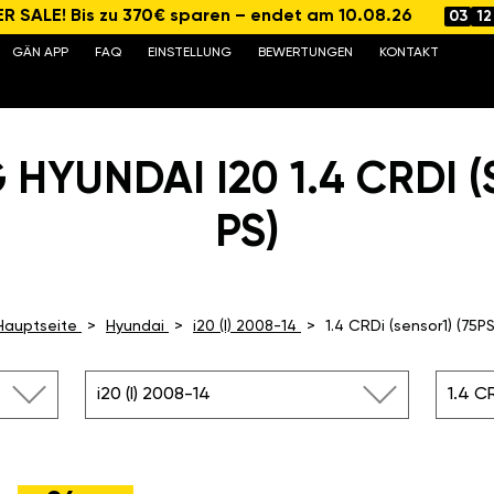
 SALE! Bis zu 370€ sparen – endet am 10.08.26
03
12
GÄN APP
FAQ
EINSTELLUNG
BEWERTUNGEN
KONTAKT
HYUNDAI I20 1.4 CRDI (
PS)
Hauptseite
Hyundai
i20 (I) 2008-14
1.4 CRDi (sensor1) (75PS
i20 (I) 2008-14
1.4 CR