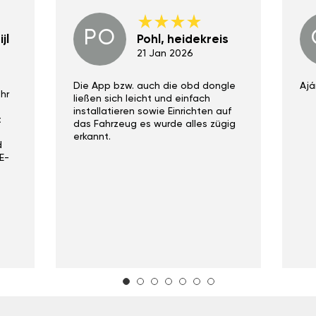
PO
jl
Pohl, heidekreis
21 Jan 2026
Die App bzw. auch die obd dongle
Ajá
hr
ließen sich leicht und einfach
installatieren sowie Einrichten auf
t
das Fahrzeug es wurde alles zügig
erkannt.
d
E-