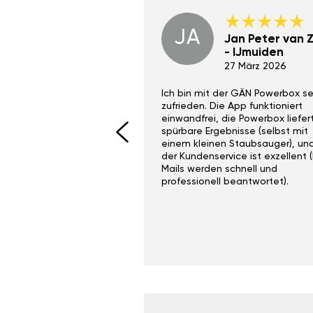
JA
Dino Wilmot New
Jan Peter van Zi
York
- IJmuiden
29 Dez 2023
27 März 2026
ith the Gan Ga +
Ich bin mit der GÄN Powerbox se
I would recommend this
zufrieden. Die App funktioniert
yone. Gan tuning is
einwandfrei, die Powerbox liefer
 unlike the crappy ones
spürbare Ergebnisse (selbst mit
 on Ebay.
einem kleinen Staubsauger), un
der Kundenservice ist exzellent (
Mails werden schnell und
professionell beantwortet).