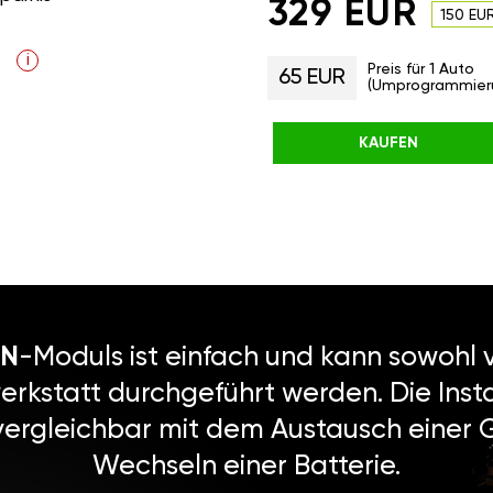
329 EUR
150 EU
i
Preis für 1 Auto
65 EUR
(Umprogrammier
KAUFEN
N
-Moduls ist einfach und kann sowohl v
erkstatt durchgeführt werden. Die Instal
vergleichbar mit dem Austausch einer
Wechseln einer Batterie.