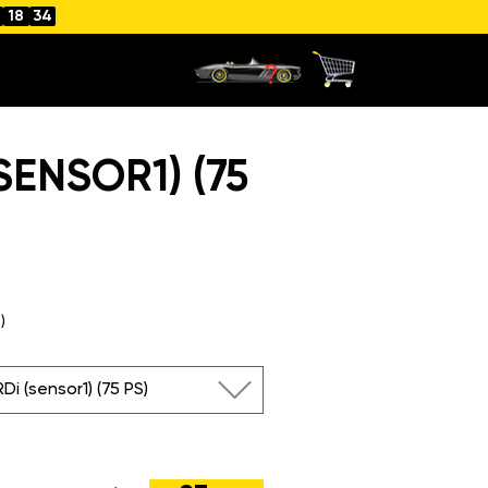
18
34
SENSOR1) (75
)
Di (sensor1) (75 PS)