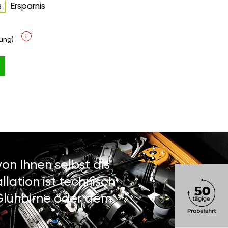
Ersparnis
R
i
ung)
on Ihnen selbst als
lation ist technisch
 Glühbirne oder dem