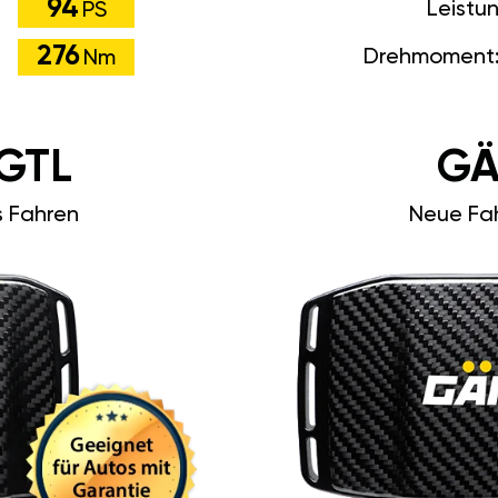
94
Leistu
PS
276
Drehmoment
Nm
GTL
GÄ
s Fahren
Neue Fah