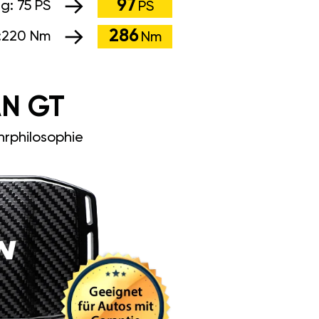
97
ng:
75 PS
PS
286
:
220 Nm
Nm
N GT
rphilosophie