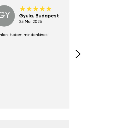
GY
GE
Gyula. Budapest
Gerha
Regen
25 Mai 2025
02 Juni 
nlani tudom mindenkinek!
Absolut zu empfehlen
fühlt sich agiler und sp