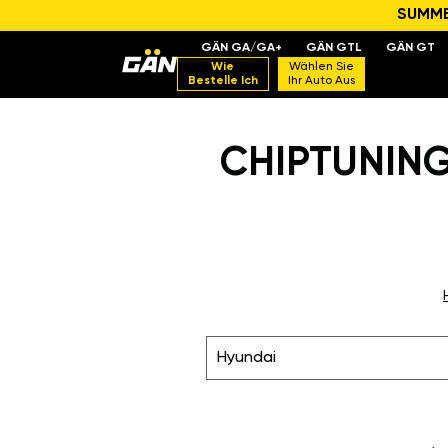
SUMMER
GÄN GA/GA+
GÄN GTL
GÄN GT
Wie
Wählen Sie
Bestelle Ich
Ihr Auto Aus
CHIPTUNING 
Hyundai