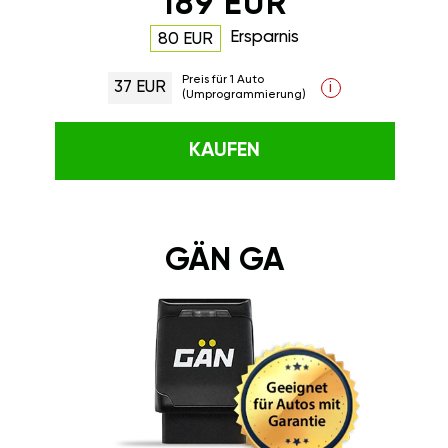
189 EUR
Ersparnis
80 EUR
Preis für 1 Auto
37 EUR
i
(Umprogrammierung)
KAUFEN
GÄN GA