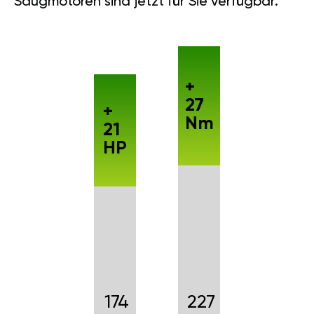
Saugmotoren sind jetzt für Sie verfügbar.
+
27
+
Nm
21
HP
174
227