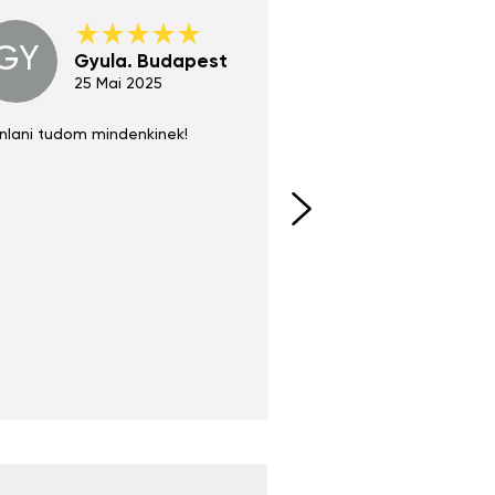
GY
GE
Gyula. Budapest
Gerha
Regen
25 Mai 2025
02 Juni 
nlani tudom mindenkinek!
Absolut zu empfehlen
fühlt sich agiler und sp