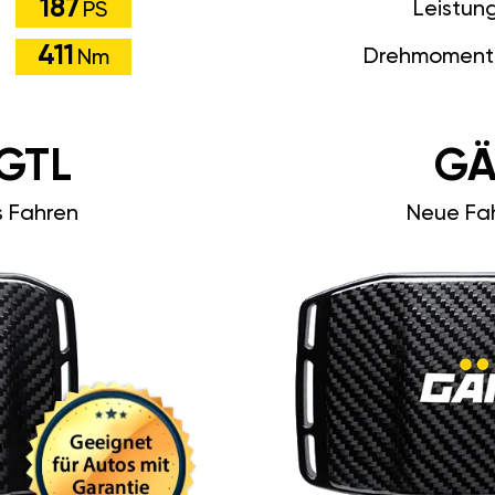
187
Leistun
PS
411
Drehmoment
Nm
GTL
GÄ
s Fahren
Neue Fah