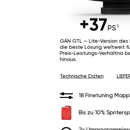
+37
PS
GÄN GTL — Lite-Version des
die beste Lösung weltweit f
Preis-Leistungs-Verhältnis b
hinaus.
Technische Daten
LIEF
18 Finetuning Mapp
Bis zu 10% Spritersp
2x Umprogrammier