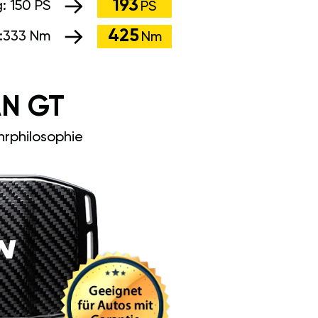
193
g:
150 PS
PS
425
:
333 Nm
Nm
N GT
rphilosophie