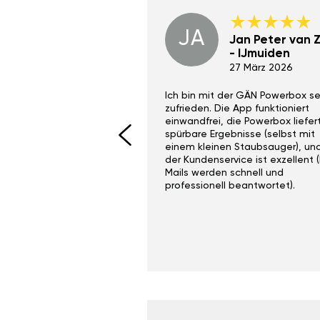
JA
Dino Wilmot New
Jan Peter van Zi
York
- IJmuiden
29 Dez 2023
27 März 2026
ith the Gan Ga +
Ich bin mit der GÄN Powerbox se
I would recommend this
zufrieden. Die App funktioniert
yone. Gan tuning is
einwandfrei, die Powerbox liefer
 unlike the crappy ones
spürbare Ergebnisse (selbst mit
 on Ebay.
einem kleinen Staubsauger), un
der Kundenservice ist exzellent (
Mails werden schnell und
professionell beantwortet).