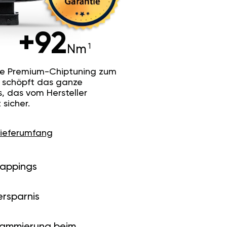
+92
Nm
he Premium-Chiptuning zum
Es schöpft das ganze
s, das vom Hersteller
sicher.
Lieferumfang
Mappings
ersparnis
rammierung beim