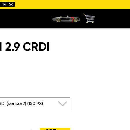
14
55
2.9 CRDI
RDi (sensor2) (150 PS)