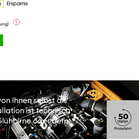
Ersparnis
R
i
ung)
on Ihnen selbst als
lation ist technisch
 Glühbirne oder dem