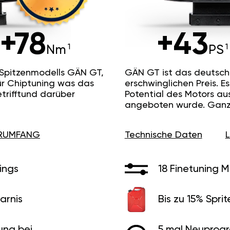
+78
+43
Nm
PS
 Spitzenmodells GÄN GT,
GÄN GT ist das deutsc
ür Chiptuning was das
erschwinglichen Preis. 
etrifftund darüber
Potential des Motors au
angeboten wurde. Ganz 
ERUMFANG
Technische Daten
ings
18 Finetuning 
arnis
Bis zu 15% Sprit
ung bei
5 mal Neuprog