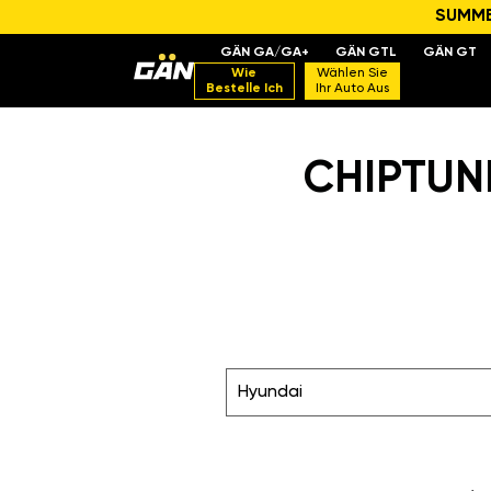
SUMMER
GÄN GA/GA+
GÄN GTL
GÄN GT
Wie
Wählen Sie
Bestelle Ich
Ihr Auto Aus
CHIPTUN
Hyundai