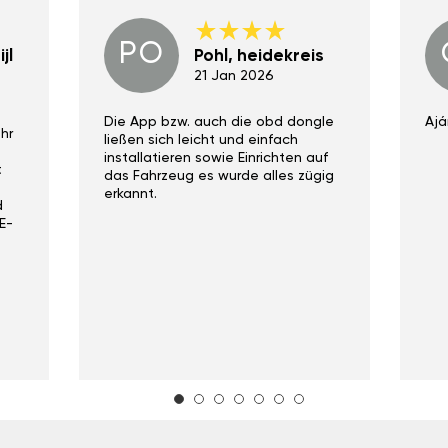
PO
jl
Pohl, heidekreis
21 Jan 2026
Die App bzw. auch die obd dongle
Ajá
hr
ließen sich leicht und einfach
installatieren sowie Einrichten auf
t
das Fahrzeug es wurde alles zügig
erkannt.
d
E-