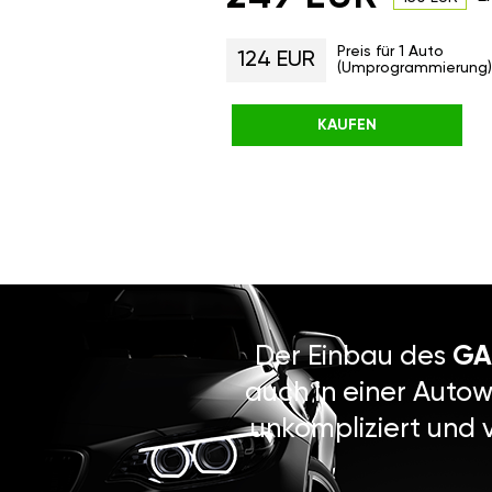
Preis für 1 Auto
124 EUR
(Umprogrammierung)
KAUFEN
Der Einbau des
GA
auch in einer Autow
unkompliziert und 