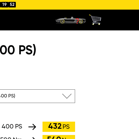
19
51
400 PS)
(400 PS)
432
:
400 PS
PS