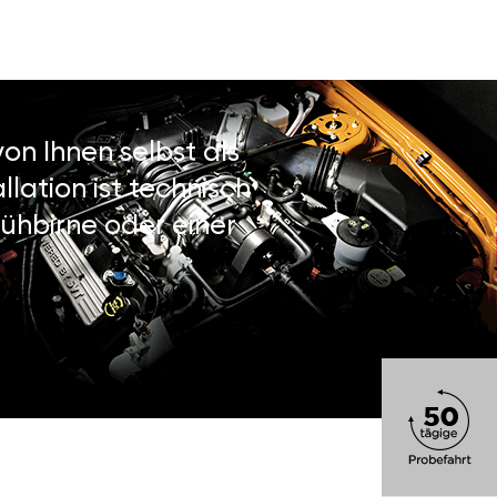
on Ihnen selbst als
lation ist technisch
ühbirne oder einer