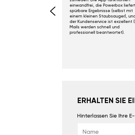
I would recommend this
zufrieden. Die App funktioniert
yone. Gan tuning is
einwandfrei, die Powerbox liefer
 unlike the crappy ones
spürbare Ergebnisse (selbst mit
 on Ebay.
einem kleinen Staubsauger), un
der Kundenservice ist exzellent (
Mails werden schnell und
professionell beantwortet).
ERHALTEN SIE 
Hinterlassen Sie Ihre 