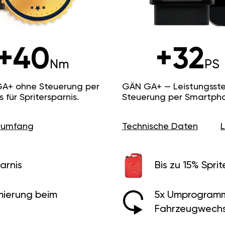
+40
+32
Nm
PS
GA+ ohne Steuerung per
GÄN GA+ — Leistungsste
ür Spritersparnis.
Steuerung per Smartpho
erumfang
Technische Daten
arnis
Bis zu 15% Sprit
ierung beim
5x Umprogramm
Fahrzeugwechs