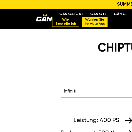
SUMMER
GÄN GA/GA+
GÄN GTL
GÄN GT
Wie
Wählen Sie
Bestelle Ich
Ihr Auto Aus
CHIPTU
Infiniti
Leistung:
400 PS