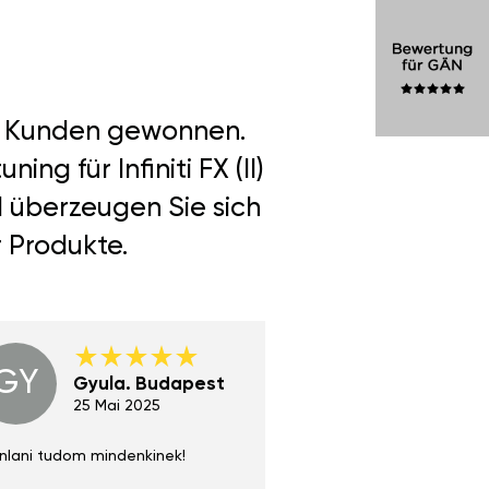
er Kunden gewonnen.
g für Infiniti FX (II)
d überzeugen Sie sich
r Produkte.
GY
GE
Gyula. Budapest
Gerha
Regen
25 Mai 2025
02 Juni 
nlani tudom mindenkinek!
Absolut zu empfehlen