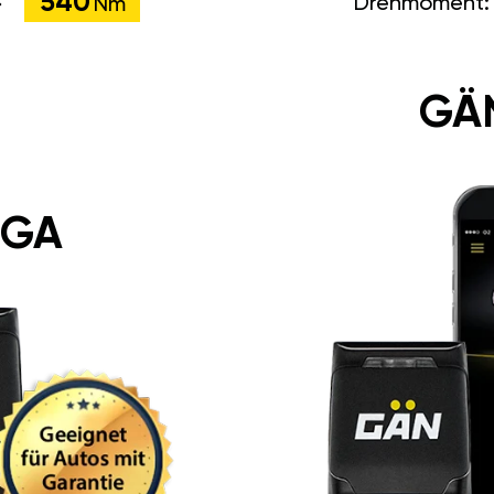
540
Drehmoment
Nm
GÄ
 GA