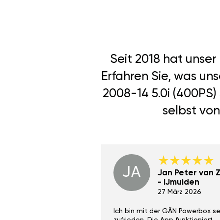
Seit 2018 hat unse
Erfahren Sie, was uns
2008-14 5.0i (400PS)
selbst von
JA
Dino Wilmot New
Jan Peter van Zi
York
- IJmuiden
29 Dez 2023
27 März 2026
ith the Gan Ga +
Ich bin mit der GÄN Powerbox se