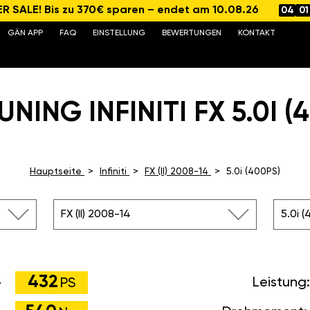
 SALE! Bis zu 370€ sparen – endet am 10.08.26
04
01
GÄN APP
FAQ
EINSTELLUNG
BEWERTUNGEN
KONTAKT
NING INFINITI FX 5.0I (
Hauptseite
Infiniti
FX (II) 2008-14
5.0i (400PS)
FX (II) 2008-14
5.0i 
432
Leistung
PS