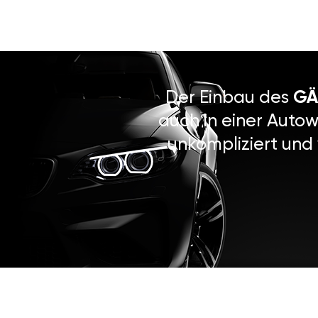
Der Einbau des
GÄ
auch in einer Autow
unkompliziert und