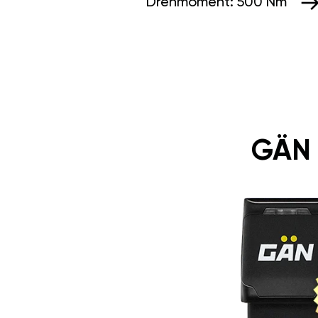
Drehmoment:
500 Nm
GÄN