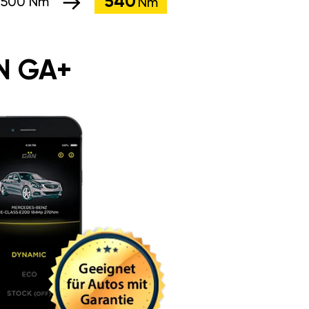
540
:
500 Nm
Nm
N GA+