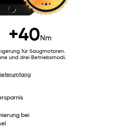
+40
Nm
igerung für Saugmotoren.
ne und drei Betriebsmodi.
Lieferumfang
ersparnis
ierung bei
el