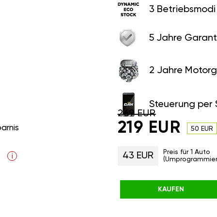
3 Betriebsmodi
5 Jahre Garant
2 Jahre Motorg
Steuerung per
269 EUR
219 EUR
parnis
50 EUR
Preis für 1 Auto
43 EUR
i
(Umprogrammier
KAUFEN