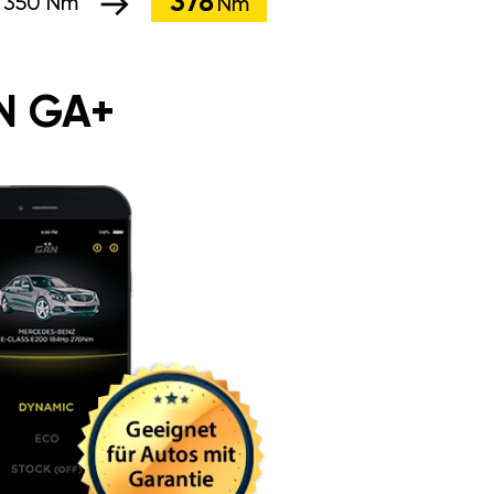
378
:
350 Nm
Nm
N GA+