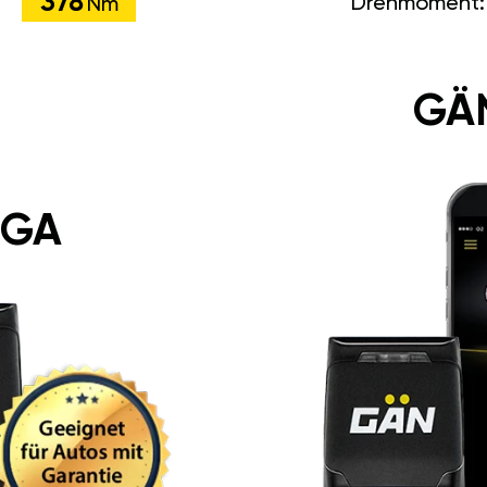
378
Drehmoment
Nm
GÄ
 GA