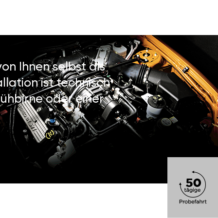
on Ihnen selbst als
lation ist technisch
ühbirne oder einer