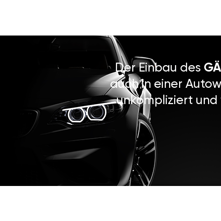
Der Einbau des
GÄ
auch in einer Autow
unkompliziert und