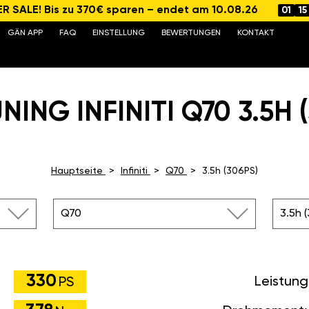
 SALE! Bis zu 370€ sparen – endet am 10.08.26
01
15
GÄN APP
FAQ
EINSTELLUNG
BEWERTUNGEN
KONTAKT
NING INFINITI Q70 3.5H (
Hauptseite
Infiniti
Q70
3.5h (306PS)
Q70
3.5h 
330
Leistung
PS