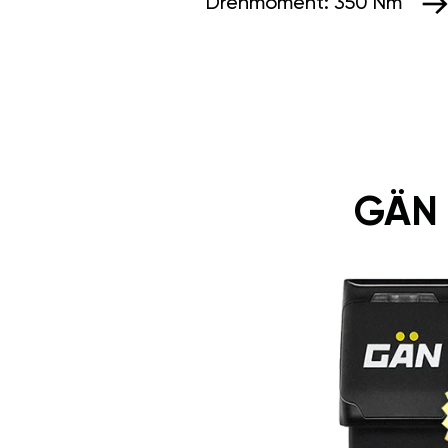
Drehmoment:
350 Nm
GÄN