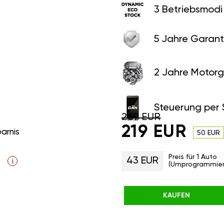
3 Betriebsmodi
5 Jahre Garant
2 Jahre Motorg
Steuerung per
269 EUR
219 EUR
parnis
50 EUR
Preis für 1 Auto
43 EUR
i
(Umprogrammier
KAUFEN