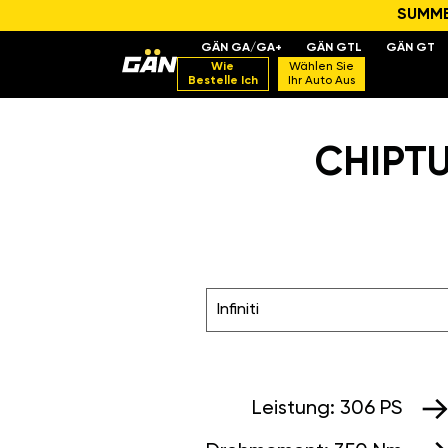
SUMMER
GÄN GA/GA+
GÄN GTL
GÄN GT
Wie
Wählen Sie
Bestelle Ich
Ihr Auto Aus
CHIPTU
Infiniti
Leistung:
306 PS