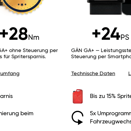
+28
+24
Nm
PS
GA+ ohne Steuerung per
GÄN GA+ — Leistungsste
ür Spritersparnis.
Steuerung per Smartpho
erumfang
Technische Daten
arnis
Bis zu 15% Sprit
ierung beim
5x Umprogramm
Fahrzeugwechs