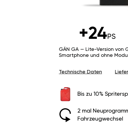
+24
PS
GÄN GA — Lite-Version von 
Smartphone und ohne Modus f
Technische Daten
Lief
Bis zu 10% Spritersp
2 mal Neuprogramm
Fahrzeugwechsel