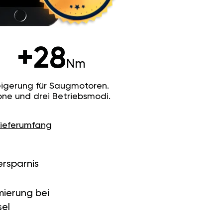
+28
Nm
igerung für Saugmotoren.
ne und drei Betriebsmodi.
Lieferumfang
ersparnis
ierung bei
el