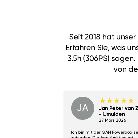
Seit 2018 hat unse
Erfahren Sie, was un
3.5h (306PS) sagen.
von de
JA
Dino Wilmot New
Jan Peter van Zi
York
- IJmuiden
29 Dez 2023
27 März 2026
ith the Gan Ga +
Ich bin mit der GÄN Powerbox se