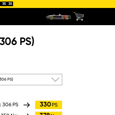
35
35
306 PS)
(306 PS)
330
:
306 PS
PS