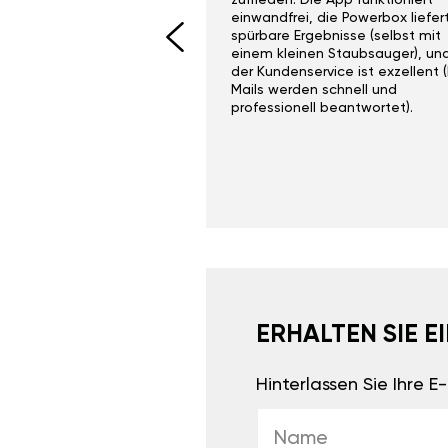
I would recommend this
zufrieden. Die App funktioniert
yone. Gan tuning is
einwandfrei, die Powerbox liefer
 unlike the crappy ones
spürbare Ergebnisse (selbst mit
 on Ebay.
einem kleinen Staubsauger), un
der Kundenservice ist exzellent (
Mails werden schnell und
professionell beantwortet).
ERHALTEN SIE 
Hinterlassen Sie Ihre 