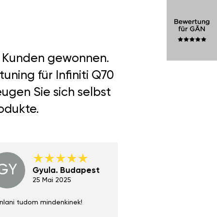
er Kunden gewonnen.
ning für Infiniti Q70
ugen Sie sich selbst
odukte.
GY
GE
Gyula. Budapest
Gerha
Regen
25 Mai 2025
02 Juni 
nlani tudom mindenkinek!
Absolut zu empfehlen