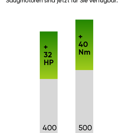
Saugmotoren sind jetzt für Sie verfügbar.
+
40
+
Nm
32
HP
400
500