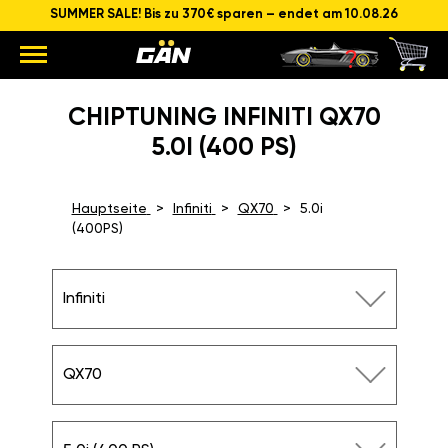
SUMMER SALE! Bis zu 370€ sparen – endet am 10.08.26
CHIPTUNING INFINITI QX70
5.0I (400 PS)
Hauptseite
Infiniti
QX70
5.0i
(400PS)
Infiniti
QX70