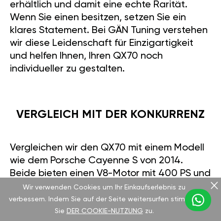
erhältlich und damit eine echte Rarität.
Wenn Sie einen besitzen, setzen Sie ein
klares Statement. Bei GÄN Tuning verstehen
wir diese Leidenschaft für Einzigartigkeit
und helfen Ihnen, Ihren QX70 noch
individueller zu gestalten.
VERGLEICH MIT DER KONKURRENZ
Vergleichen wir den QX70 mit einem Modell
wie dem Porsche Cayenne S von 2014.
Beide bieten einen V8-Motor mit 400 PS und
identischem Drehmoment sowie nahezu
Wir verwenden Cookies um Ihr Einkaufserlebnis zu
gleiche Beschleunigungswerte. Der
verbessern. Indem Sie auf der Seite weitersurfen stimmen
Cayenne erreicht eine höhere
Sie
DER COOKIE-NUTZUNG
zu.