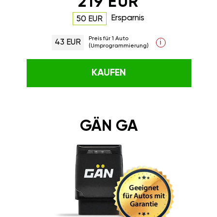
219 EUR
Ersparnis
50 EUR
Preis für 1 Auto
43 EUR
i
(Umprogrammierung)
KAUFEN
GÄN GA