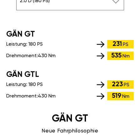
2.0 D (180 PS)
GÄN GT
231
Leistung:
180 PS
PS
535
Drehmoment:
430 Nm
Nm
GÄN GTL
223
Leistung:
180 PS
PS
519
Drehmoment:
430 Nm
Nm
GÄN GT
Neue Fahrphilosophie