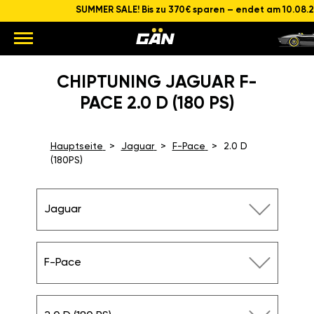
SUMMER SALE! Bis zu 370€ sparen – endet am 10.08.
CHIPTUNING JAGUAR F-
PACE 2.0 D (180 PS)
Hauptseite
Jaguar
F-Pace
2.0 D
(180PS)
Jaguar
F-Pace