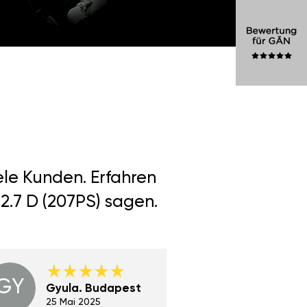
ele Kunden. Erfahren
2.7 D (207PS) sagen.
GY
GE
Gyula. Budapest
Gerha
Regen
25 Mai 2025