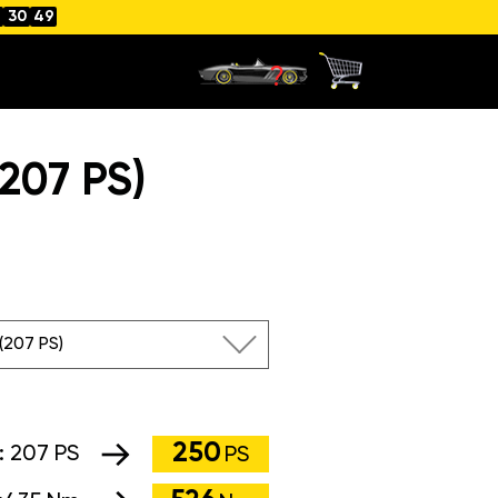
30
48
207 PS)
 (207 PS)
250
:
207 PS
PS