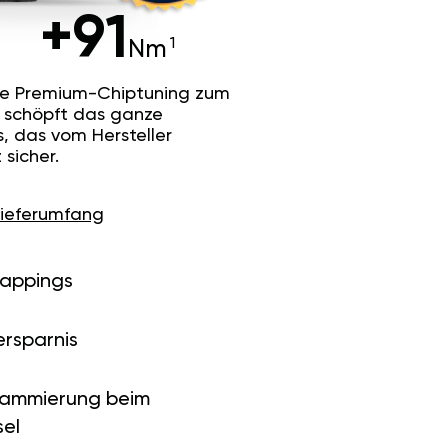
+91
Nm
he Premium-Chiptuning zum
Es schöpft das ganze
s, das vom Hersteller
sicher.
Lieferumfang
Mappings
ersparnis
rammierung beim
el