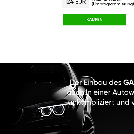
124 EUR
(Umprogrammierung)
KAUFEN
Der Einbau des
GA
auch in einer Autow
unkompliziert und 