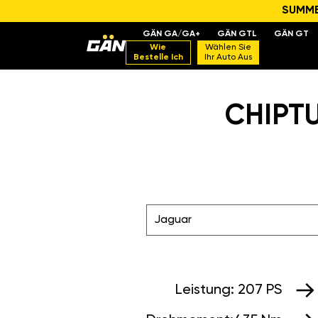
SUMMER
GÄN GA/GA+
GÄN GTL
GÄN GT
Wie
Wählen Sie
Bestelle Ich
Ihr Auto Aus
CHIPTU
Jaguar
Leistung:
207 PS