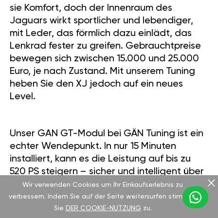
sie Komfort, doch der Innenraum des
Jaguars wirkt sportlicher und lebendiger,
mit Leder, das förmlich dazu einlädt, das
Lenkrad fester zu greifen. Gebrauchtpreise
bewegen sich zwischen 15.000 und 25.000
Euro, je nach Zustand. Mit unserem Tuning
heben Sie den XJ jedoch auf ein neues
Level.
Unser GAN GT-Modul bei GÄN Tuning ist ein
echter Wendepunkt. In nur 15 Minuten
installiert, kann es die Leistung auf bis zu
520 PS steigern – sicher und intelligent über
eine mobile App steuerbar. Wählen Sie
Wir verwenden Cookies um Ihr Einkaufserlebnis zu
zwischen Sport-Modus für maximalen
verbessern. Indem Sie auf der Seite weitersurfen stimmen
Sie
DER COOKIE-NUTZUNG
zu.
Nervenkitzel oder Eco-Modus für