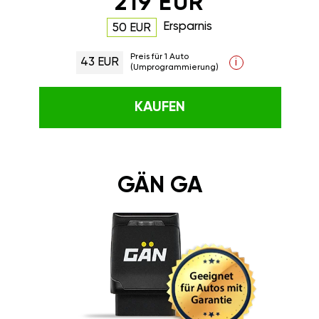
219 EUR
Ersparnis
50 EUR
Preis für 1 Auto
43 EUR
i
(Umprogrammierung)
KAUFEN
GÄN GA