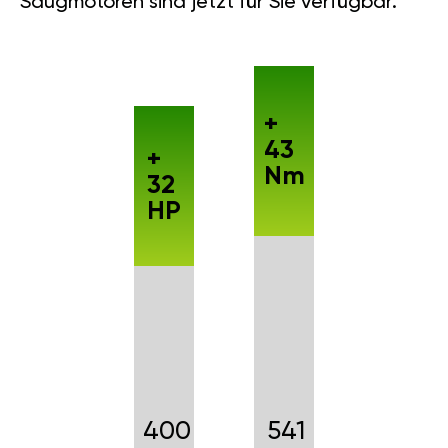
Saugmotoren sind jetzt für Sie verfügbar.
+
43
+
Nm
32
HP
400
541