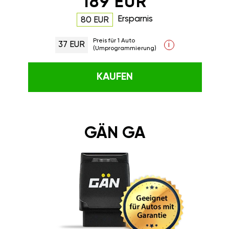
189 EUR
Ersparnis
80 EUR
Preis für 1 Auto
37 EUR
i
(Umprogrammierung)
KAUFEN
GÄN GA