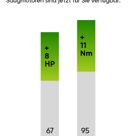
Saugmotoren sind jetzt für Sie verfügbar.
+
11
+
Nm
8
HP
67
95