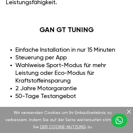
Leistungsfähigkeit.
GAN GT TUNING
Einfache Installation in nur 15 Minuten
Steuerung per App
Wahlweise Sport-Modus für mehr
Leistung oder Eco-Modus für
Kraftstoffeinsparung
2 Jahre Motorgarantie
50-Tage Testangebot
Wir verwenden Cookies um Ihr Einkaufserlebnis zu
Der KIA Picanto 1.0i ist ein zuverlässiger
verbessern. Indem Sie auf der Seite weitersurfen stimmen
Begleiter für den täglichen Stadtverkehr. Mit
Sie
DER COOKIE-NUTZUNG
zu.