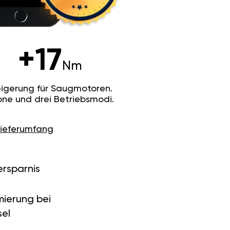
+17
Nm
igerung für Saugmotoren.
ne und drei Betriebsmodi.
Lieferumfang
ersparnis
ierung bei
el