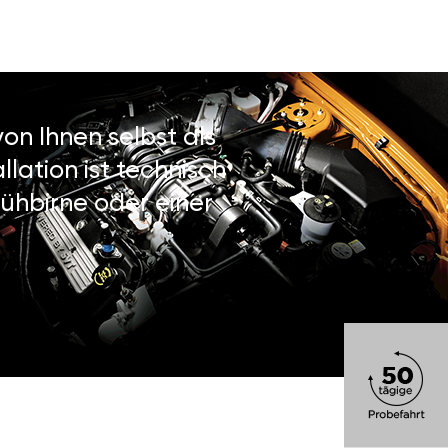
on Ihnen selbst als
lation ist technisch
ühbirne oder einer