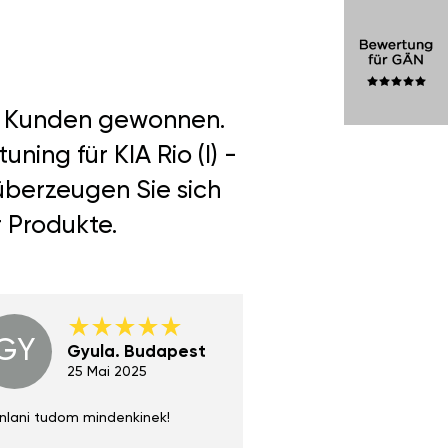
er Kunden gewonnen.
ing für KIA Rio (I) -
überzeugen Sie sich
r Produkte.
GY
GE
Gyula. Budapest
Gerha
Regen
25 Mai 2025
02 Juni 
nlani tudom mindenkinek!
Absolut zu empfehlen