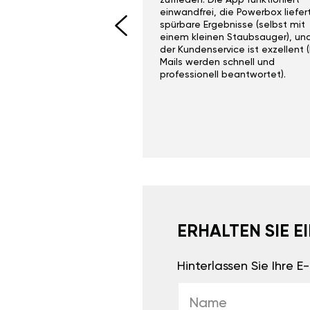
I would recommend this
zufrieden. Die App funktioniert
yone. Gan tuning is
einwandfrei, die Powerbox liefer
 unlike the crappy ones
spürbare Ergebnisse (selbst mit
 on Ebay.
einem kleinen Staubsauger), un
der Kundenservice ist exzellent (
Mails werden schnell und
professionell beantwortet).
ERHALTEN SIE 
Hinterlassen Sie Ihre 