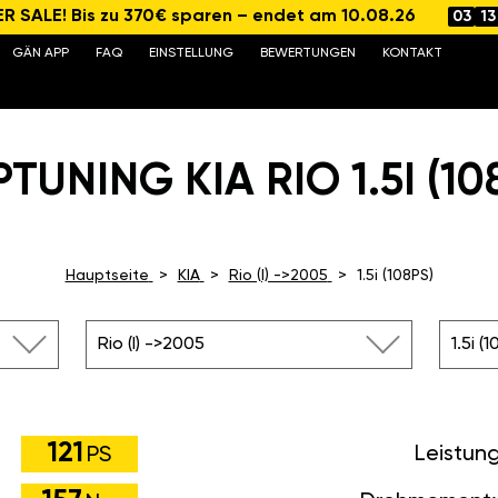
 SALE! Bis zu 370€ sparen – endet am 10.08.26
03
13
GÄN APP
FAQ
EINSTELLUNG
BEWERTUNGEN
KONTAKT
TUNING KIA RIO 1.5I (10
Hauptseite
KIA
Rio (I) ->2005
1.5i (108PS)
Rio (I) ->2005
1.5i (
121
Leistun
PS