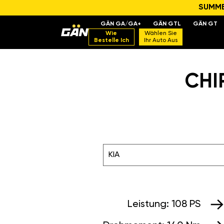
SUMMER
GÄN GA/GA+
GÄN GTL
GÄN GT
Wie
Wählen Sie
Bestelle Ich
Ihr Auto Aus
CHIP
KIA
Leistung:
108 PS