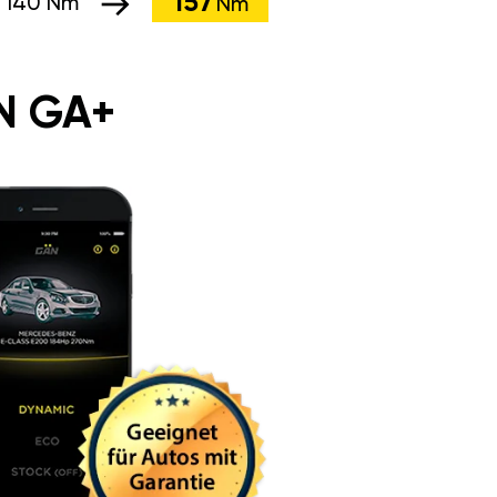
157
:
140 Nm
Nm
N GA+