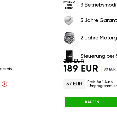
3 Betriebsmodi
5 Jahre Garant
2 Jahre Motorg
Steuerung per
269 EUR
189 EUR
parnis
80 EUR
Preis für 1 Auto
37 EUR
i
(Umprogrammier
KAUFEN