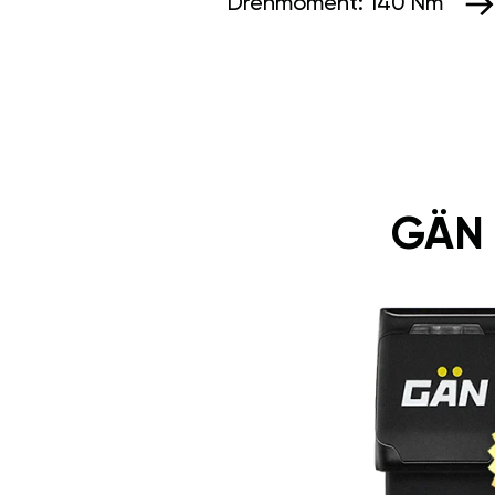
Drehmoment:
140 Nm
GÄN