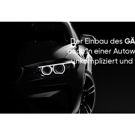
Der Einbau des
GÄ
auch in einer Autow
unkompliziert und