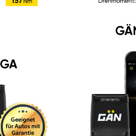
157
Drehmoment
Nm
GÄ
 GA