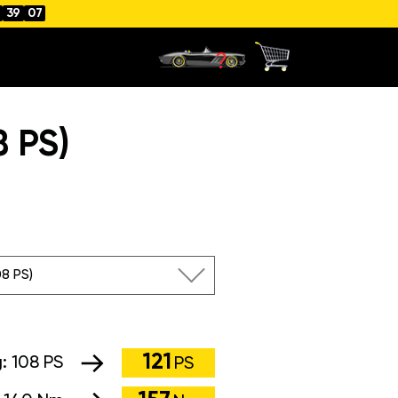
39
06
8 PS)
108 PS)
121
g:
108 PS
PS