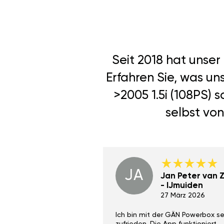
Seit 2018 hat unse
Erfahren Sie, was un
>2005 1.5i (108PS)
selbst von
JA
Dino Wilmot New
Jan Peter van Zi
York
- IJmuiden
29 Dez 2023
27 März 2026
ith the Gan Ga +
Ich bin mit der GÄN Powerbox se