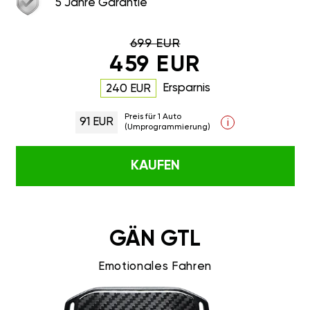
5 Jahre Garantie
699 EUR
459 EUR
Ersparnis
240 EUR
Preis für 1 Auto
91 EUR
i
(Umprogrammierung)
KAUFEN
GÄN GTL
Emotionales Fahren