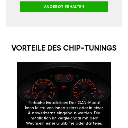
ANGEBOT ERHALTEN
VORTEILE DES CHIP-TUNINGS
Einfache Installation: Das GAN-Modul
kann leicht von Ihnen selbst oder in einer
Autowerkstatt eingebaut werden. Die
Installation ist vergleichbar mit dem
Wechseln einer Glühbirne oder Batterie.