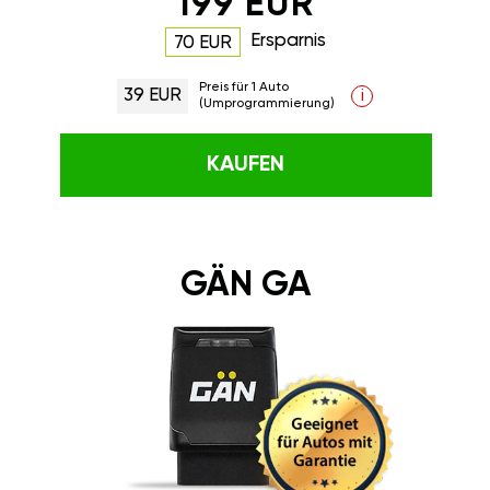
199 EUR
Ersparnis
70 EUR
Preis für 1 Auto
39 EUR
i
(Umprogrammierung)
KAUFEN
GÄN GA