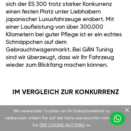
sich der ES 300 trotz starker Konkurrenz
einen festen Platz unter Liebhabern
japanischer Luxusfahrzeuge erobert. Mit
einer Laufleistung von über 300.000
Kilometern bei guter Pflege ist er ein echtes
Schnäppchen auf dem
Gebrauchtwagenmarkt. Bei GÄN Tuning
sind wir überzeugt, dass wir Ihr Fahrzeug
wieder zum Blickfang machen können.
IM VERGLEICH ZUR KONKURRENZ
Wir verwenden Cookies um Ihr Einkaufserlebnis zu
Vergleichen wir den ES 300 mit dem BMW
verbessern. Indem Sie auf der Seite weitersurfen stimmen
530i aus dem Jahr 2001, der mit einem 3.0-
Sie
DER COOKIE-NUTZUNG
zu.
Liter-Reihensechszylinder 225 PS und 300