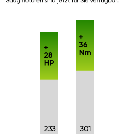
Saugmotoren sind jetzt für Sie verfügbar.
+
36
+
Nm
28
HP
233
301