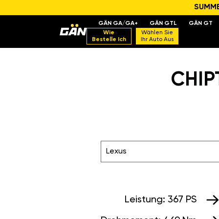
SUMMER
GÄN GA/GA+
GÄN GTL
GÄN GT
Wie
Wählen Sie
Bestelle Ich
Ihr Auto Aus
CHIP
Lexus
Leistung:
367 PS