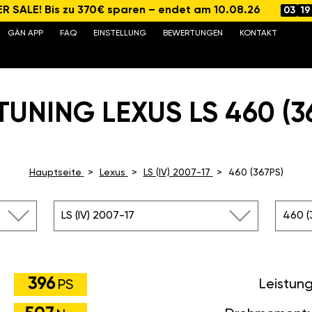
 SALE! Bis zu 370€ sparen – endet am 10.08.26
03
19
GÄN APP
FAQ
EINSTELLUNG
BEWERTUNGEN
KONTAKT
TUNING LEXUS LS 460 (36
Hauptseite
Lexus
LS (IV) 2007-17
460 (367PS)
LS (IV) 2007-17
460 (
396
Leistun
PS