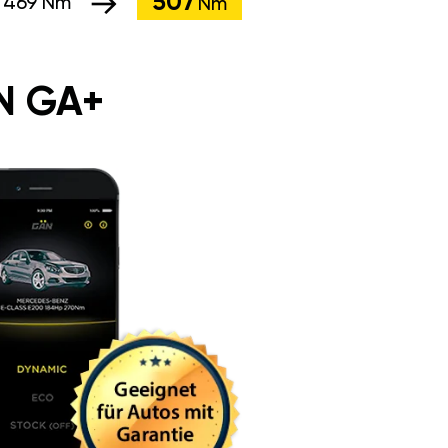
507
:
469 Nm
Nm
N GA+