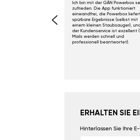
ith the Gan Ga +
Ich bin mit der GÄN Powerbox se
I would recommend this
zufrieden. Die App funktioniert
yone. Gan tuning is
einwandfrei, die Powerbox liefer
 unlike the crappy ones
spürbare Ergebnisse (selbst mit
 on Ebay.
einem kleinen Staubsauger), un
der Kundenservice ist exzellent (
Mails werden schnell und
professionell beantwortet).
ERHALTEN SIE 
Hinterlassen Sie Ihre 