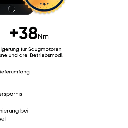
+38
Nm
igerung für Saugmotoren.
ne und drei Betriebsmodi.
Lieferumfang
ersparnis
ierung bei
el