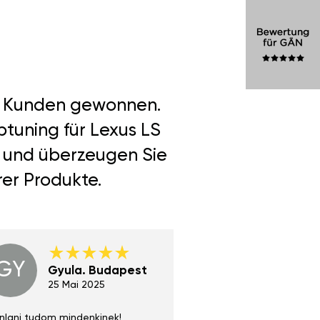
er Kunden gewonnen.
ptuning für Lexus LS
n und überzeugen Sie
rer Produkte.
GY
GE
Gyula. Budapest
Gerha
Regen
25 Mai 2025
02 Juni 
nlani tudom mindenkinek!