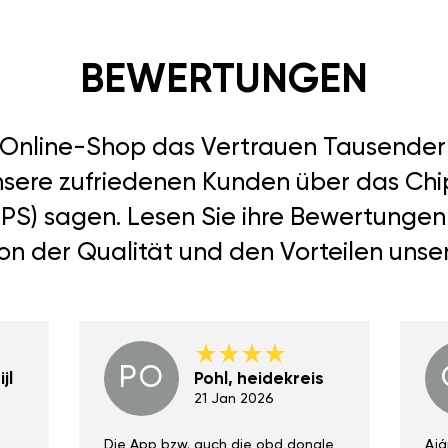
BEWERTUNGEN
r Online-Shop das Vertrauen Tausend
nsere zufriedenen Kunden über das Chi
67PS) sagen. Lesen Sie ihre Bewertunge
von der Qualität und den Vorteilen unse
PO
jl
Pohl, heidekreis
21 Jan 2026
Die App bzw. auch die obd dongle
Ajá