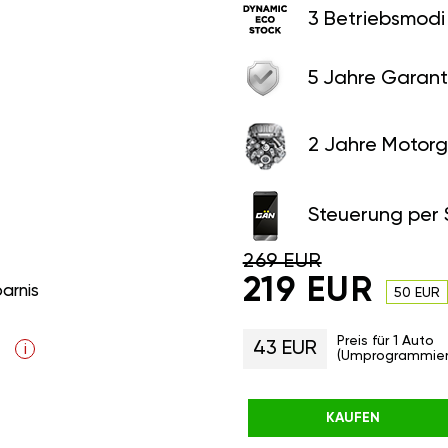
3 Betriebsmodi
5 Jahre Garant
2 Jahre Motorg
Steuerung per
269 EUR
219 EUR
parnis
50 EUR
Preis für 1 Auto
43 EUR
i
(Umprogrammier
KAUFEN