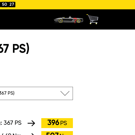
50
26
7 PS)
367 PS)
396
g:
367 PS
PS