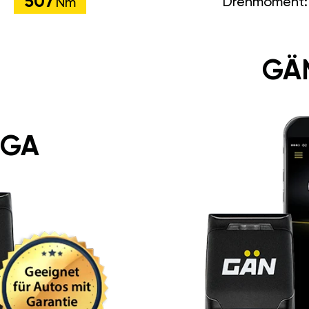
507
Drehmoment
Nm
GÄ
 GA