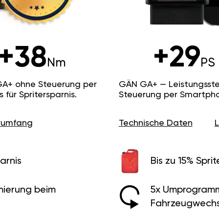
+38
+29
Nm
PS
GA+ ohne Steuerung per
GÄN GA+ — Leistungsste
ür Spritersparnis.
Steuerung per Smartpho
erumfang
Technische Daten
arnis
Bis zu 15% Sprit
ierung beim
5x Umprogramm
Fahrzeugwechs