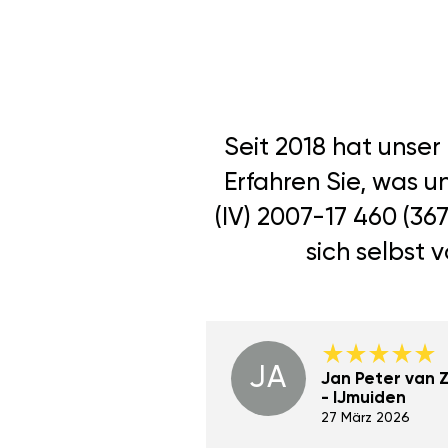
Seit 2018 hat unse
Erfahren Sie, was u
(IV) 2007-17 460 (3
sich selbst 
JA
Dino Wilmot New
Jan Peter van Zi
York
- IJmuiden
29 Dez 2023
27 März 2026