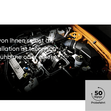
on Ihnen selbst als
lation ist technisch
ühbirne oder einer