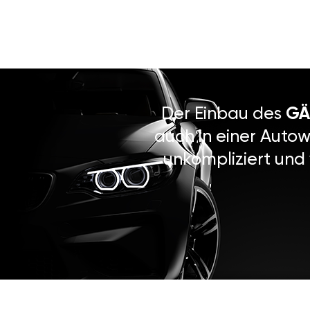
Der Einbau des
GÄ
auch in einer Autow
unkompliziert und