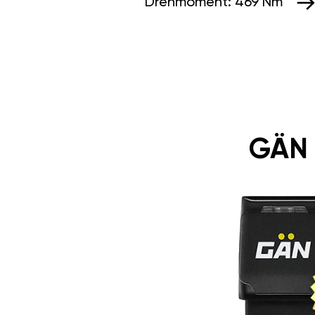
Drehmoment:
469 Nm
GÄN