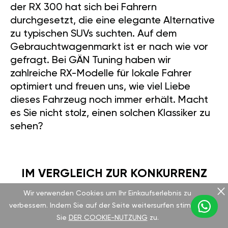
der RX 300 hat sich bei Fahrern
durchgesetzt, die eine elegante Alternative
zu typischen SUVs suchten. Auf dem
Gebrauchtwagenmarkt ist er nach wie vor
gefragt. Bei GÄN Tuning haben wir
zahlreiche RX-Modelle für lokale Fahrer
optimiert und freuen uns, wie viel Liebe
dieses Fahrzeug noch immer erhält. Macht
es Sie nicht stolz, einen solchen Klassiker zu
sehen?
IM VERGLEICH ZUR KONKURRENZ
Wir verwenden Cookies um Ihr Einkaufserlebnis zu
verbessern. Indem Sie auf der Seite weitersurfen stimmen
Verglichen mit einem Modell wie dem BMW
Sie
DER COOKIE-NUTZUNG
zu.
X5 3.0i von 2003 mit 225 PS bringt der RX