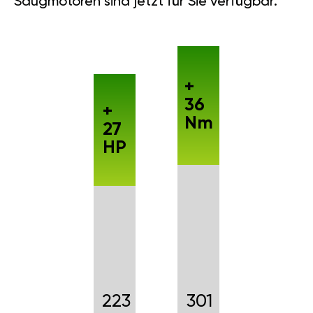
Saugmotoren sind jetzt für Sie verfügbar.
+
36
+
Nm
27
HP
223
301