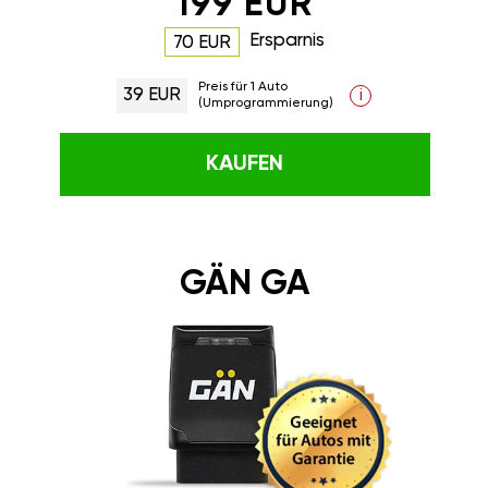
199 EUR
Ersparnis
70 EUR
Preis für 1 Auto
39 EUR
i
(Umprogrammierung)
KAUFEN
GÄN GA