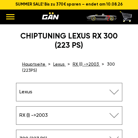
SUMMER SALE! Bis zu 370€ sparen – endet am 10.08.26
CHIPTUNING LEXUS RX 300
(223 PS)
Hauptseite
Lexus
RX (I) ->2003
300
(223PS)
Lexus
RX (I) ->2003