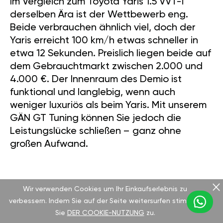
Im Vergleich zum Toyota Yaris 1.5 VVT-i
derselben Ära ist der Wettbewerb eng.
Beide verbrauchen ähnlich viel, doch der
Yaris erreicht 100 km/h etwas schneller in
etwa 12 Sekunden. Preislich liegen beide auf
dem Gebrauchtmarkt zwischen 2.000 und
4.000 €. Der Innenraum des Demio ist
funktional und langlebig, wenn auch
weniger luxuriös als beim Yaris. Mit unserem
GÄN GT Tuning können Sie jedoch die
Leistungslücke schließen – ganz ohne
großen Aufwand.
LEISTUNGSSTEIGERUNG MIT GÄN
Wir verwenden Cookies um Ihr Einkaufserlebnis zu
verbessern. Indem Sie auf der Seite weitersurfen stimmen
TUNING
Sie
DER COOKIE-NUTZUNG
zu.