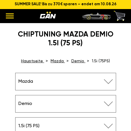
SUMMER SALE! Bis zu 370€ sparen – endet am 10.08.26
CHIPTUNING MAZDA DEMIO
1.5I (75 PS)
Hauptseite
Mazda
Demio
1.5i (75PS)
Mazda
Demio
1.5i (75 PS)