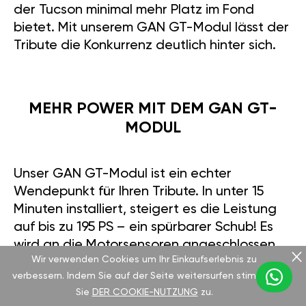
der Tucson minimal mehr Platz im Fond
bietet. Mit unserem GAN GT-Modul lässt der
Tribute die Konkurrenz deutlich hinter sich.
MEHR POWER MIT DEM GAN GT-
MODUL
Unser GAN GT-Modul ist ein echter
Wendepunkt für Ihren Tribute. In unter 15
Minuten installiert, steigert es die Leistung
auf bis zu 195 PS – ein spürbarer Schub! Es
wird an die Motorsensoren angeschlossen,
Wir verwenden Cookies um Ihr Einkaufserlebnis zu
bleibt innerhalb der Werksgrenzen sicher
verbessern. Indem Sie auf der Seite weitersurfen stimmen
und lässt sich per mobiler App steuern. Ob
Sie
DER COOKIE-NUTZUNG
zu.
sportliches Fahren oder sparsamer Eco-