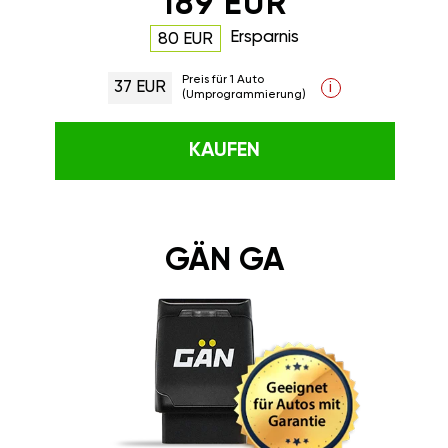
189 EUR
Ersparnis
80 EUR
Preis für 1 Auto
37 EUR
i
(Umprogrammierung)
KAUFEN
GÄN GA