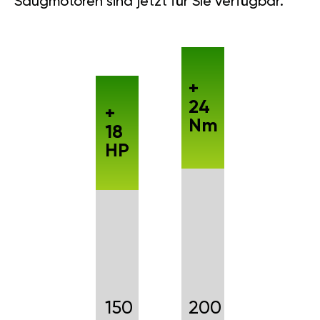
Saugmotoren sind jetzt für Sie verfügbar.
+
24
+
Nm
18
HP
150
200