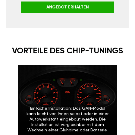
ANGEBOT ERHALTEN
VORTEILE DES CHIP-TUNINGS
Einfache Installation: Das GAN-Modul
kann leicht von Ihnen selbst oder in einer
Autowerkstatt eingebaut werden. Die
Installation ist vergleichbar mit dem
Wechseln einer Glühbirne oder Batterie.