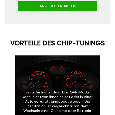
ANGEBOT ERHALTEN
VORTEILE DES CHIP-TUNINGS
Einfache Installation: Das GAN-Modul
kann leicht von Ihnen selbst oder in einer
Autowerkstatt eingebaut werden. Die
Installation ist vergleichbar mit dem
Wechseln einer Glühbirne oder Batterie.