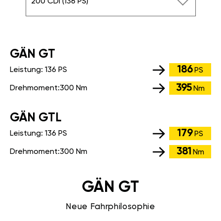
200 CDI (136 PS)
GÄN GT
186
Leistung:
136 PS
PS
395
Drehmoment:
300 Nm
Nm
GÄN GTL
179
Leistung:
136 PS
PS
381
Drehmoment:
300 Nm
Nm
GÄN GT
Neue Fahrphilosophie