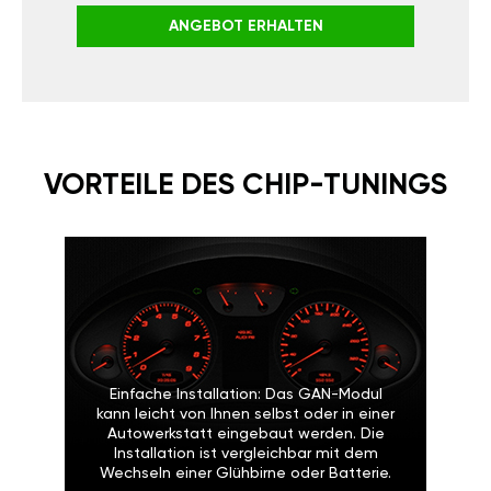
ANGEBOT ERHALTEN
VORTEILE DES CHIP-TUNINGS
Einfache Installation: Das GAN-Modul
kann leicht von Ihnen selbst oder in einer
Autowerkstatt eingebaut werden. Die
Installation ist vergleichbar mit dem
Wechseln einer Glühbirne oder Batterie.