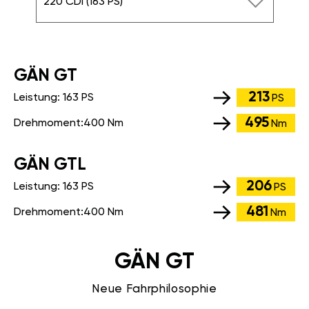
220 CDI (163 PS)
GÄN GT
213
Leistung:
163 PS
PS
495
Drehmoment:
400 Nm
Nm
GÄN GTL
206
Leistung:
163 PS
PS
481
Drehmoment:
400 Nm
Nm
GÄN GT
Neue Fahrphilosophie