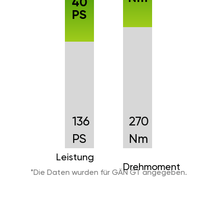
40
PS
136
270
PS
Nm
Leistung
Drehmoment
*Die Daten wurden für GÄN GT angegeben.