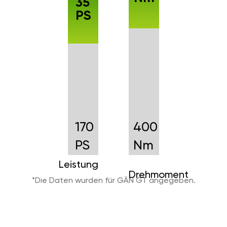
35
PS
170
400
PS
Nm
Leistung
Drehmoment
*Die Daten wurden für GÄN GT angegeben.