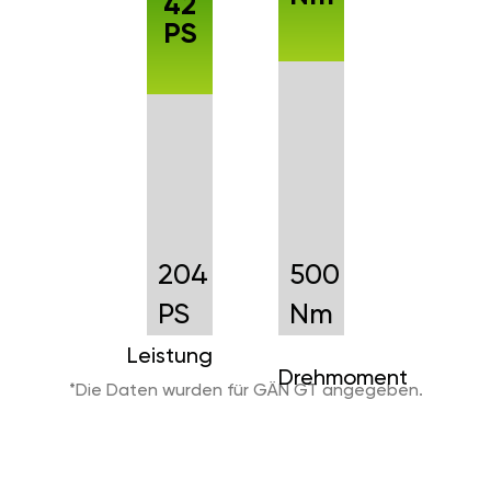
42
PS
204
500
PS
Nm
Leistung
Drehmoment
*Die Daten wurden für GÄN GT angegeben.