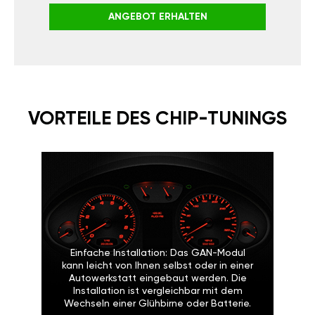
ANGEBOT ERHALTEN
VORTEILE DES CHIP-TUNINGS
Einfache Installation: Das GAN-Modul
kann leicht von Ihnen selbst oder in einer
Autowerkstatt eingebaut werden. Die
Installation ist vergleichbar mit dem
Wechseln einer Glühbirne oder Batterie.