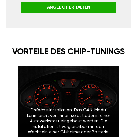
ANGEBOT ERHALTEN
VORTEILE DES CHIP-TUNINGS
Einfache Installation: Das GAN-Modul
kann leicht von Ihnen selbst oder in einer
Autowerkstatt eingebaut werden. Die
Installation ist vergleichbar mit dem
Wechseln einer Glühbirne oder Batterie.