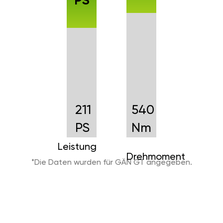
PS
211
540
PS
Nm
Leistung
Drehmoment
*Die Daten wurden für GÄN GT angegeben.