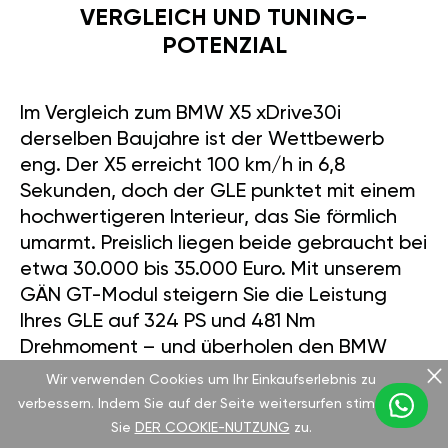
VERGLEICH UND TUNING-
POTENZIAL
Im Vergleich zum BMW X5 xDrive30i
derselben Baujahre ist der Wettbewerb
eng. Der X5 erreicht 100 km/h in 6,8
Sekunden, doch der GLE punktet mit einem
hochwertigeren Interieur, das Sie förmlich
umarmt. Preislich liegen beide gebraucht bei
etwa 30.000 bis 35.000 Euro. Mit unserem
GÄN GT-Modul steigern Sie die Leistung
Ihres GLE auf 324 PS und 481 Nm
Drehmoment – und überholen den BMW
mühelos. Die Installation dauert weniger als
Wir verwenden Cookies um Ihr Einkaufserlebnis zu
15 Minuten, und Sie steuern alles bequem
verbessern. Indem Sie auf der Seite weitersurfen stimmen
per App: Sportmodus für Adrenalin, Eco-
Sie
DER COOKIE-NUTZUNG
zu.