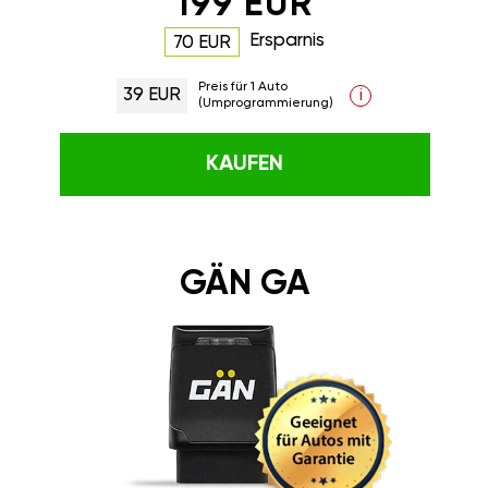
199 EUR
Ersparnis
70 EUR
Preis für 1 Auto
39 EUR
i
(Umprogrammierung)
KAUFEN
GÄN GA