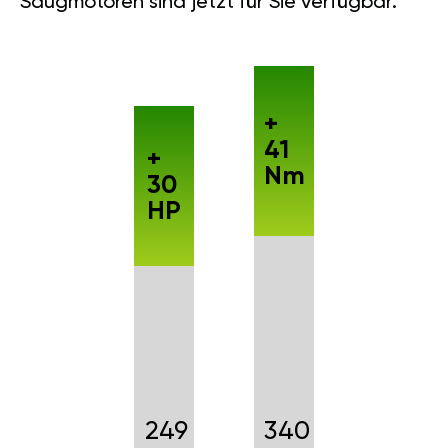
Saugmotoren sind jetzt für Sie verfügbar.
+
41
+
Nm
30
HP
249
340