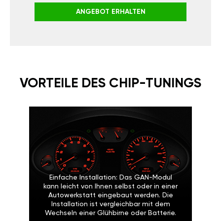
ANGEBOT ERHALTEN
VORTEILE DES CHIP-TUNINGS
Einfache Installation: Das GAN-Modul
kann leicht von Ihnen selbst oder in einer
Autowerkstatt eingebaut werden. Die
Installation ist vergleichbar mit dem
Wechseln einer Glühbirne oder Batterie.