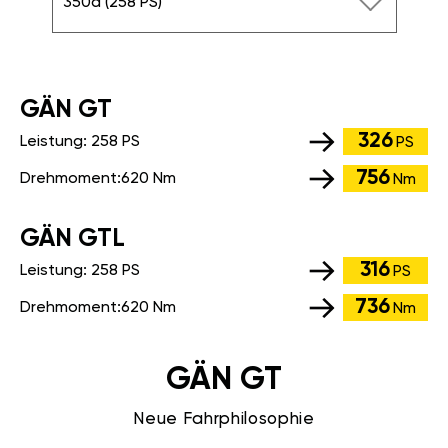
350d (258 PS)
GÄN GT
326
Leistung:
258 PS
PS
756
Drehmoment:
620 Nm
Nm
GÄN GTL
316
Leistung:
258 PS
PS
736
Drehmoment:
620 Nm
Nm
GÄN GT
Neue Fahrphilosophie