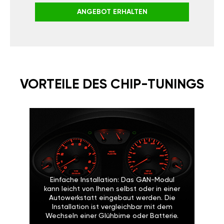
ANGEBOT ERHALTEN
VORTEILE DES CHIP-TUNINGS
Einfache Installation: Das GAN-Modul
kann leicht von Ihnen selbst oder in einer
Autowerkstatt eingebaut werden. Die
Installation ist vergleichbar mit dem
Wechseln einer Glühbirne oder Batterie.