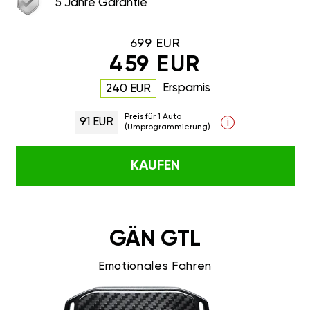
5 Jahre Garantie
699 EUR
459 EUR
Ersparnis
240 EUR
Preis für 1 Auto
91 EUR
i
(Umprogrammierung)
KAUFEN
GÄN GTL
Emotionales Fahren