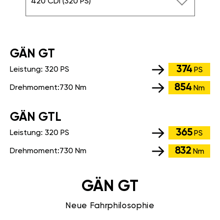
420 CDI (320 PS)
GÄN GT
374
Leistung:
320 PS
PS
854
Drehmoment:
730 Nm
Nm
GÄN GTL
365
Leistung:
320 PS
PS
832
Drehmoment:
730 Nm
Nm
GÄN GT
Neue Fahrphilosophie