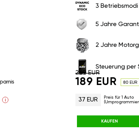
3 Betriebsmodi
5 Jahre Garant
2 Jahre Motorg
Steuerung per
269 EUR
189 EUR
parnis
80 EUR
Preis für 1 Auto
37 EUR
i
(Umprogrammier
KAUFEN