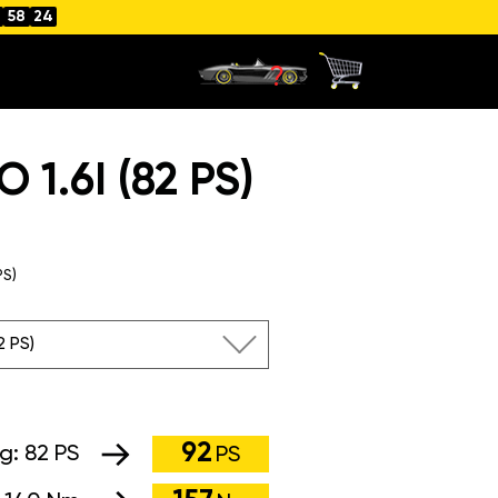
58
24
.6I (82 PS)
PS)
82 PS)
92
ng:
82 PS
PS