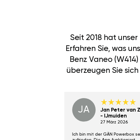
Seit 2018 hat unse
Erfahren Sie, was u
Benz Vaneo (W414) 
überzeugen Sie sich 
JA
Dino Wilmot New
Jan Peter van Zi
York
- IJmuiden
29 Dez 2023
27 März 2026
ith the Gan Ga +
Ich bin mit der GÄN Powerbox se