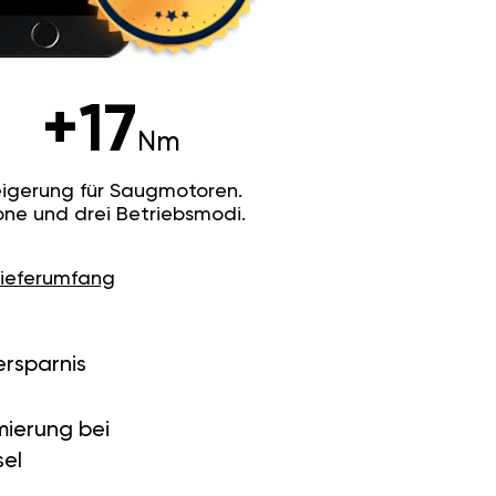
+17
Nm
igerung für Saugmotoren.
ne und drei Betriebsmodi.
Lieferumfang
ersparnis
ierung bei
el