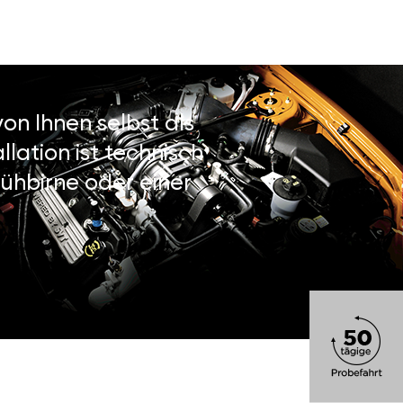
on Ihnen selbst als
lation ist technisch
ühbirne oder einer