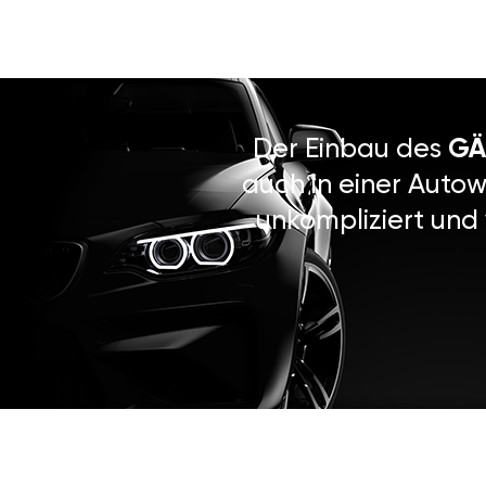
Der Einbau des
GÄ
auch in einer Autow
unkompliziert und