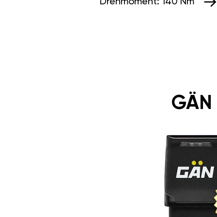
Drehmoment:
140 Nm
GÄN