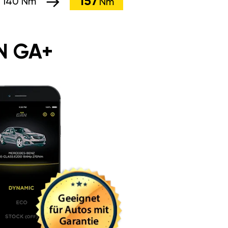
157
:
140 Nm
Nm
N GA+