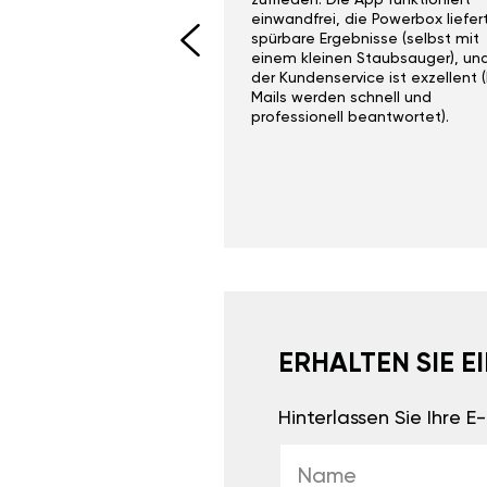
I would recommend this
zufrieden. Die App funktioniert
yone. Gan tuning is
einwandfrei, die Powerbox liefer
 unlike the crappy ones
spürbare Ergebnisse (selbst mit
 on Ebay.
einem kleinen Staubsauger), un
der Kundenservice ist exzellent (
Mails werden schnell und
professionell beantwortet).
ERHALTEN SIE 
Hinterlassen Sie Ihre 