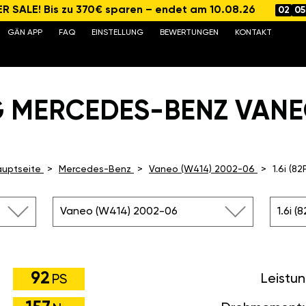
 SALE! Bis zu 370€ sparen – endet am 10.08.26
02
05
GÄN APP
FAQ
EINSTELLUNG
BEWERTUNGEN
KONTAKT
 MERCEDES-BENZ VANEO 1
uptseite
Mercedes-Benz
Vaneo (W414) 2002-06
1.6i (82
Vaneo (W414) 2002-06
1.6i (
92
Leistu
PS