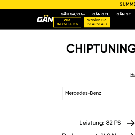
SUMMER
GÄN GA/GA+
GÄN GTL
GÄN GT
Wie
Wählen Sie
Bestelle Ich
Ihr Auto Aus
CHIPTUNING
Ha
Mercedes-Benz
Leistung:
82 PS