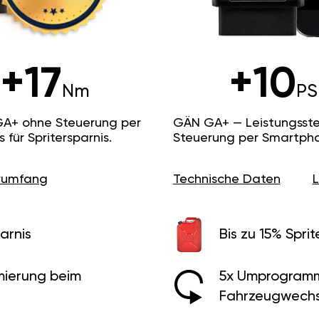
+17
+10
Nm
PS
GA+ ohne Steuerung per
GÄN GA+ — Leistungsste
ür Spritersparnis.
Steuerung per Smartpho
erumfang
Technische Daten
arnis
Bis zu 15% Sprit
ierung beim
5x Umprogramm
Fahrzeugwechs