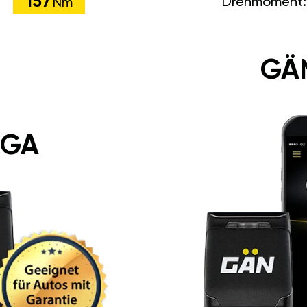
157
Drehmoment
Nm
GÄ
 GA