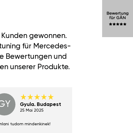
er Kunden gewonnen.
tuning für Mercedes-
hre Bewertungen und
len unserer Produkte.
GY
GE
Gyula. Budapest
Gerha
Regen
25 Mai 2025
02 Juni 
nlani tudom mindenkinek!
Absolut zu empfehlen