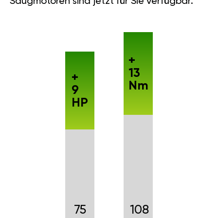
Saugmotoren sind jetzt für Sie verfügbar.
+
13
+
Nm
9
HP
75
108