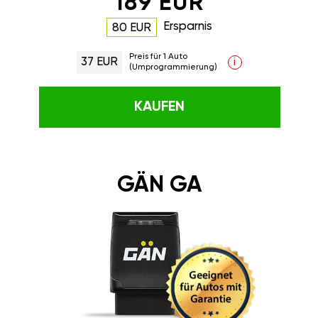
189 EUR
Ersparnis
80 EUR
Preis für 1 Auto
37 EUR
i
(Umprogrammierung)
KAUFEN
GÄN GA