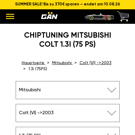
SUMMER SALE! Bis zu 370€ sparen – endet am 10.08.26
CHIPTUNING MITSUBISHI
COLT 1.3I (75 PS)
Hauptseite
Mitsubishi
Colt (VI) ->2003
1.3i (75PS)
Mitsubishi
Colt (VI) ->2003