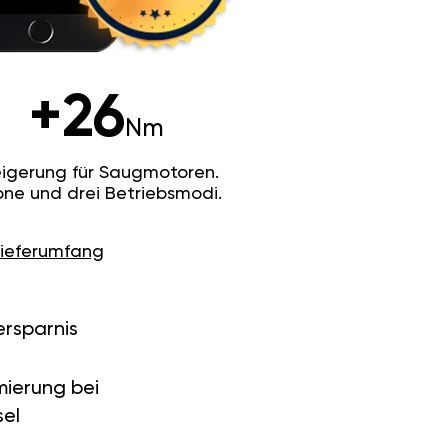
+26
Nm
igerung für Saugmotoren.
ne und drei Betriebsmodi.
Lieferumfang
ersparnis
ierung bei
el