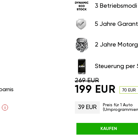
3 Betriebsmodi
5 Jahre Garant
2 Jahre Motorg
Steuerung per
269 EUR
199 EUR
parnis
70 EUR
Preis für 1 Auto
39 EUR
i
(Umprogrammier
KAUFEN