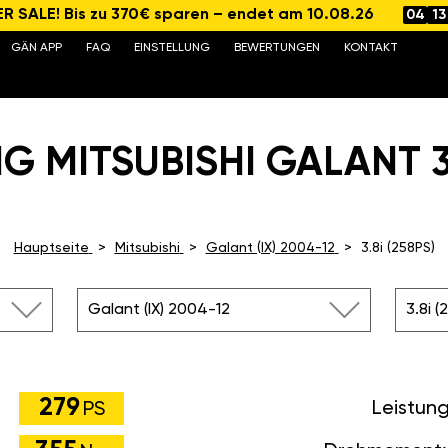
 SALE! Bis zu 370€ sparen – endet am 10.08.26
04
13
GÄN APP
FAQ
EINSTELLUNG
BEWERTUNGEN
KONTAKT
G MITSUBISHI GALANT 3.8
Hauptseite
Mitsubishi
Galant (IX) 2004-12
3.8i (258PS)
Galant (IX) 2004-12
3.8i (
279
Leistun
PS