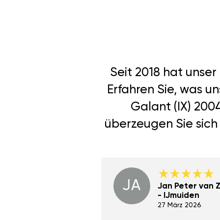
Seit 2018 hat unse
Erfahren Sie, was u
Galant (IX) 200
überzeugen Sie sich 
JA
Dino Wilmot New
Jan Peter van Zi
York
- IJmuiden
29 Dez 2023
27 März 2026