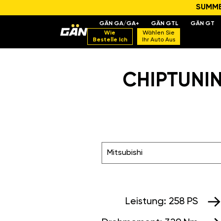
SUMMER
GÄN GA/GA+
GÄN GTL
GÄN GT
Wie
Wählen Sie
Bestelle Ich
Ihr Auto Aus
CHIPTUNIN
Mitsubishi
Leistung:
258 PS