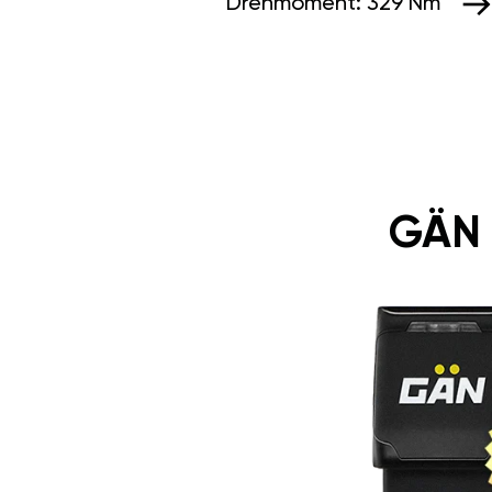
Drehmoment:
329 Nm
GÄN