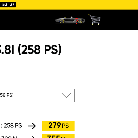
53
36
I (258 PS)
258 PS)
279
g:
258 PS
PS