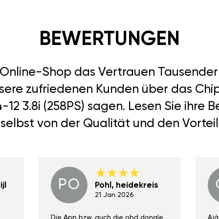
BEWERTUNGEN
r Online-Shop das Vertrauen Tausend
nsere zufriedenen Kunden über das Chipt
4-12 3.8i (258PS) sagen. Lesen Sie ihre
selbst von der Qualität und den Vortei
PO
jl
Pohl, heidekreis
21 Jan 2026
Die App bzw. auch die obd dongle
Ajá