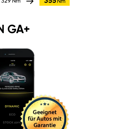
355
:
329 Nm
Nm
N GA+