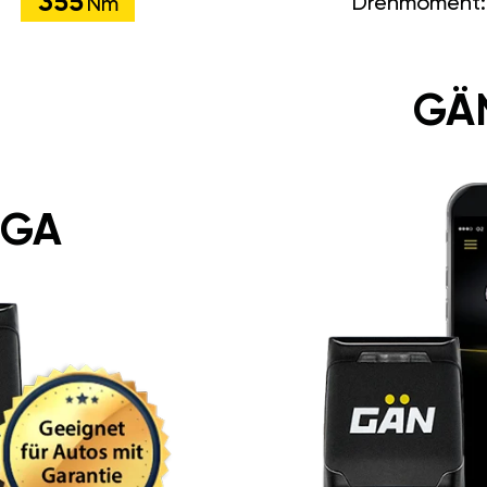
355
Drehmoment
Nm
GÄ
 GA