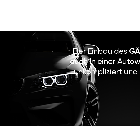
Der Einbau des
GÄ
auch in einer Autow
unkompliziert und