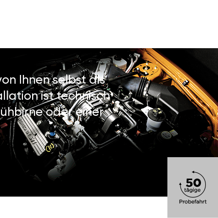
on Ihnen selbst als
lation ist technisch
ühbirne oder einer