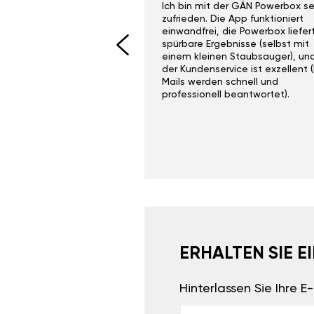
ith the Gan Ga +
Ich bin mit der GÄN Powerbox se
I would recommend this
zufrieden. Die App funktioniert
yone. Gan tuning is
einwandfrei, die Powerbox liefer
 unlike the crappy ones
spürbare Ergebnisse (selbst mit
 on Ebay.
einem kleinen Staubsauger), un
der Kundenservice ist exzellent (
Mails werden schnell und
professionell beantwortet).
ERHALTEN SIE 
Hinterlassen Sie Ihre 