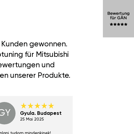
er Kunden gewonnen.
uning für Mitsubishi
 Bewertungen und
len unserer Produkte.
GY
GE
Gyula. Budapest
Gerha
Regen
25 Mai 2025
02 Juni 
nlani tudom mindenkinek!