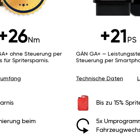
+26
+21
Nm
PS
GA+ ohne Steuerung per
GÄN GA+ — Leistungsste
ür Spritersparnis.
Steuerung per Smartpho
erumfang
Technische Daten
arnis
Bis zu 15% Sprit
ierung beim
5x Umprogramm
Fahrzeugwechs