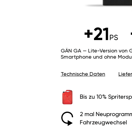
+21
PS
GÄN GA — Lite-Version von 
Smartphone und ohne Modus f
Technische Daten
Lief
Bis zu 10% Spritersp
2 mal Neuprogramm
Fahrzeugwechsel