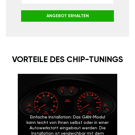
ANGEBOT ERHALTEN
VORTEILE DES CHIP-TUNINGS
Einfache Installation: Das GAN-Modul
kann leicht von Ihnen selbst oder in einer
Autowerkstatt eingebaut werden. Die
Installation ist vergleichbar mit dem
Wechseln einer Glühbirne oder Batterie.