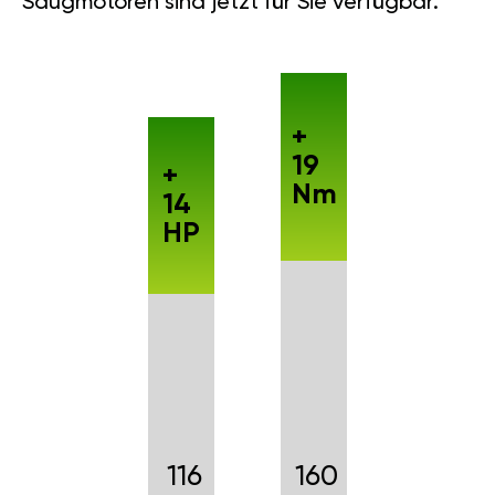
Saugmotoren sind jetzt für Sie verfügbar.
+
19
+
Nm
14
HP
116
160