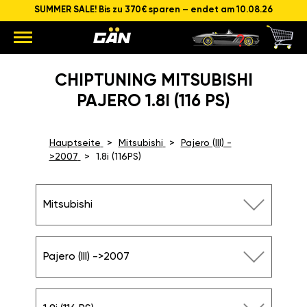
SUMMER SALE! Bis zu 370€ sparen – endet am 10.08.26
CHIPTUNING MITSUBISHI
PAJERO 1.8I (116 PS)
Hauptseite
Mitsubishi
Pajero (III) -
>2007
1.8i (116PS)
Mitsubishi
Pajero (III) ->2007