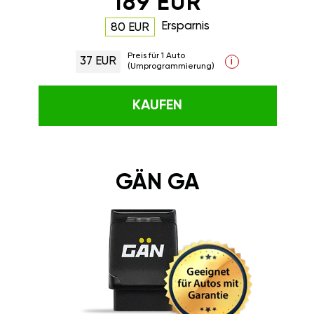
189 EUR
Ersparnis
80 EUR
Preis für 1 Auto
37 EUR
i
(Umprogrammierung)
KAUFEN
GÄN GA